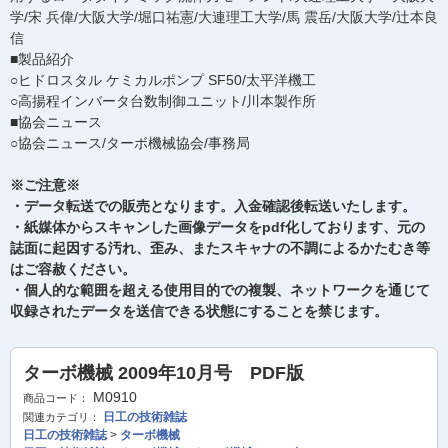
学/宋 兵偉/大阪大学/堀口祐憲/大連理工大学/馬 震岳/大阪大学/辻本良
信
■製品紹介
○ヒドロスタル ケミカルポンプ SF50/太平洋機工
○高揚程インバータ台数制御ユニット/川本製作所
■協会ニュース
○協会ニュース/ターボ機械協会/事務局
※ご注意※
・データ転送での販売となります。入金確認後転送いたします。
・紙媒体からスキャンした画像データをpdf化しております、元の
誌面に起因する汚れ、歪み、またスキャナの不調によるかたむき等
はご容赦ください。
・個人的な範囲を超える使用目的での複製、ネットワークを通じて
収録されたデータを送信できる状態にすることを禁じます。
ターボ機械 2009年10月号 PDF版
M0910
商品コード：
日工の技術雑誌
関連カテゴリ：
日工の技術雑誌
>
ターボ機械