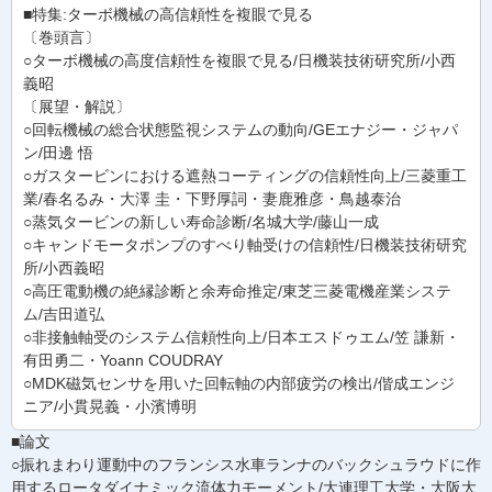
■特集:ターボ機械の高信頼性を複眼で見る
〔巻頭言〕
○ターボ機械の高度信頼性を複眼で見る/日機装技術研究所/小西
義昭
〔展望・解説〕
○回転機械の総合状態監視システムの動向/GEエナジー・ジャパ
ン/田邊 悟
○ガスタービンにおける遮熱コーティングの信頼性向上/三菱重工
業/春名るみ・大澤 圭・下野厚詞・妻鹿雅彦・鳥越泰治
○蒸気タービンの新しい寿命診断/名城大学/藤山一成
○キャンドモータポンプのすべり軸受けの信頼性/日機装技術研究
所/小西義昭
○高圧電動機の絶縁診断と余寿命推定/東芝三菱電機産業システ
ム/吉田道弘
○非接触軸受のシステム信頼性向上/日本エスドゥエム/笠 謙新・
有田勇二・Yoann COUDRAY
○MDK磁気センサを用いた回転軸の内部疲労の検出/偕成エンジ
ニア/小貫晃義・小濱博明
■論文
○振れまわり運動中のフランシス水車ランナのバックシュラウドに作
用するロータダイナミック流体力モーメント/大連理工大学・大阪大