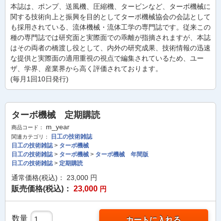
本誌は、ポンプ、送風機、圧縮機、タービンなど、ターボ機械に
関する技術向上と振興を目的としてターボ機械協会の会誌として
も採用されている、流体機械・流体工学の専門誌です。従来この
種の専門誌では研究面と実際面での乖離が指摘されますが、本誌
はその両者の橋渡し役として、内外の研究成果、技術情報の迅速
な提供と実際面の適用重視の視点で編集されているため、ユー
ザ、学界、産業界から高く評価されております。
(毎月1回10日発行)
ターボ機械 定期購読
m_year
商品コード：
日工の技術雑誌
関連カテゴリ：
日工の技術雑誌
>
ターボ機械
日工の技術雑誌
>
ターボ機械
>
ターボ機械 年間版
日工の技術雑誌
>
定期購読
通常価格(税込)：
23,000
円
販売価格(税込)：
23,000
円
数量
カートに入れる