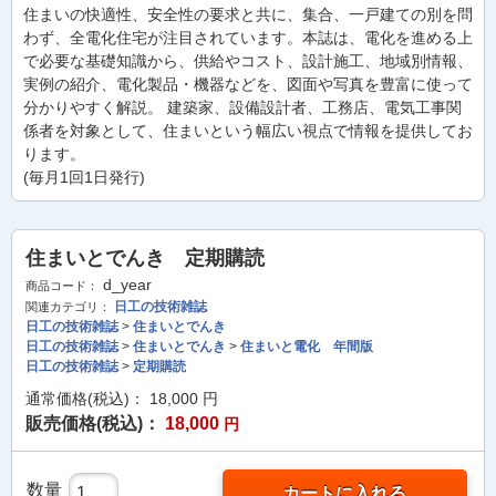
住まいの快適性、安全性の要求と共に、集合、一戸建ての別を問
わず、全電化住宅が注目されています。本誌は、電化を進める上
で必要な基礎知識から、供給やコスト、設計施工、地域別情報、
実例の紹介、電化製品・機器などを、図面や写真を豊富に使って
分かりやすく解説。 建築家、設備設計者、工務店、電気工事関
係者を対象として、住まいという幅広い視点で情報を提供してお
ります。
(毎月1回1日発行)
住まいとでんき 定期購読
d_year
商品コード：
日工の技術雑誌
関連カテゴリ：
日工の技術雑誌
>
住まいとでんき
日工の技術雑誌
>
住まいとでんき
>
住まいと電化 年間版
日工の技術雑誌
>
定期購読
通常価格(税込)：
18,000
円
販売価格(税込)：
18,000
円
数量
カートに入れる