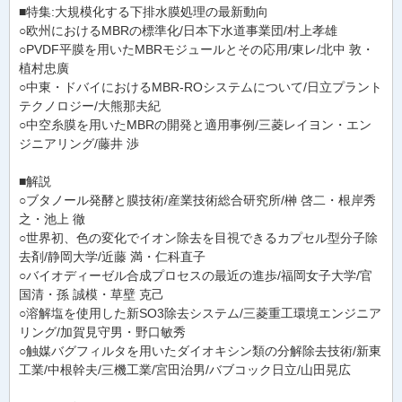
■特集:大規模化する下排水膜処理の最新動向
○欧州におけるMBRの標準化/日本下水道事業団/村上孝雄
○PVDF平膜を用いたMBRモジュールとその応用/東レ/北中 敦・
植村忠廣
○中東・ドバイにおけるMBR-ROシステムについて/日立プラント
テクノロジー/大熊那夫紀
○中空糸膜を用いたMBRの開発と適用事例/三菱レイヨン・エン
ジニアリング/藤井 渉
■解説
○ブタノール発酵と膜技術/産業技術総合研究所/榊 啓二・根岸秀
之・池上 徹
○世界初、色の変化でイオン除去を目視できるカプセル型分子除
去剤/静岡大学/近藤 満・仁科直子
○バイオディーゼル合成プロセスの最近の進歩/福岡女子大学/官
国清・孫 誠模・草壁 克己
○溶解塩を使用した新SO3除去システム/三菱重工環境エンジニア
リング/加賀見守男・野口敏秀
○触媒バグフィルタを用いたダイオキシン類の分解除去技術/新東
工業/中根幹夫/三機工業/宮田治男/バブコック日立/山田晃広