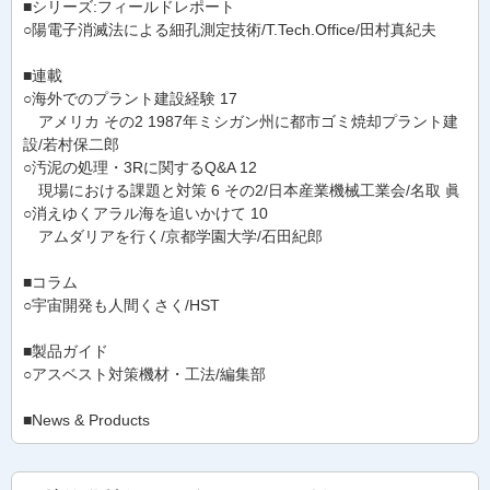
■シリーズ:フィールドレポート
○陽電子消滅法による細孔測定技術/T.Tech.Office/田村真紀夫
■連載
○海外でのプラント建設経験 17
アメリカ その2 1987年ミシガン州に都市ゴミ焼却プラント建
設/若村保二郎
○汚泥の処理・3Rに関するQ&A 12
現場における課題と対策 6 その2/日本産業機械工業会/名取 眞
○消えゆくアラル海を追いかけて 10
アムダリアを行く/京都学園大学/石田紀郎
■コラム
○宇宙開発も人間くさく/HST
■製品ガイド
○アスベスト対策機材・工法/編集部
■News & Products