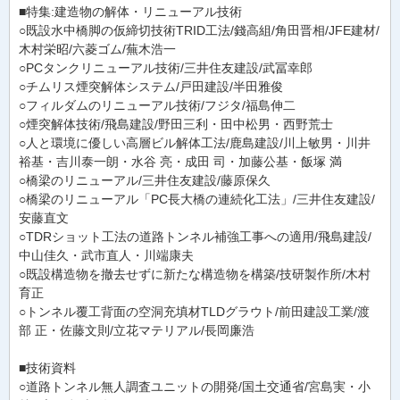
■特集:建造物の解体・リニューアル技術
○既設水中橋脚の仮締切技術TRID工法/錢高組/角田晋相/JFE建材/
木村栄昭/六菱ゴム/蕪木浩一
○PCタンクリニューアル技術/三井住友建設/武冨幸郎
○チムリス煙突解体システム/戸田建設/半田雅俊
○フィルダムのリニューアル技術/フジタ/福島伸二
○煙突解体技術/飛島建設/野田三利・田中松男・西野荒士
○人と環境に優しい高層ビル解体工法/鹿島建設/川上敏男・川井
裕基・吉川泰一朗・水谷 亮・成田 司・加藤公基・飯塚 満
○橋梁のリニューアル/三井住友建設/藤原保久
○橋梁のリニューアル「PC長大橋の連続化工法」/三井住友建設/
安藤直文
○TDRショット工法の道路トンネル補強工事への適用/飛島建設/
中山佳久・武市直人・川端康夫
○既設構造物を撤去せずに新たな構造物を構築/技研製作所/木村
育正
○トンネル覆工背面の空洞充填材TLDグラウト/前田建設工業/渡
部 正・佐藤文則/立花マテリアル/長岡廉浩
■技術資料
○道路トンネル無人調査ユニットの開発/国土交通省/宮島実・小