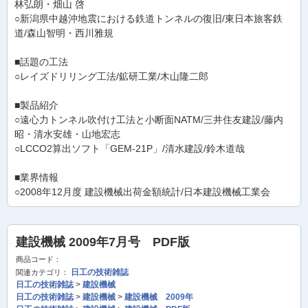
林弘朗・畑山 啓
○新潟県中越沖地震における鉄道トンネルの復旧/東日本旅客鉄
道/森山智明・西川雅規
■話題の工法
○レイズドリリング工法/鉱研工業/木山隆二郎
■製品紹介
○遠心力トンネル吹付け工法と小断面NATM/三井住友建設/藤内
昭・清水安雄・山地宏志
○LCCO2算出ソフト「GEM-21P」/清水建設/鈴木道哉
■業界情報
○2008年12月度 建設機械出荷金額統計/日本建設機械工業会
建設機械 2009年7月号 PDF版
商品コード：
日工の技術雑誌
関連カテゴリ：
日工の技術雑誌
>
建設機械
日工の技術雑誌
>
建設機械
>
建設機械 2009年