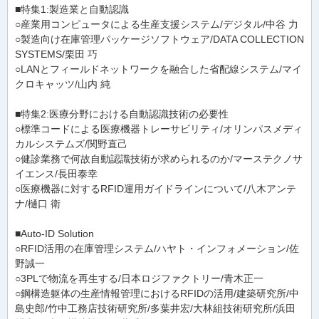
■特集1:製造業と自動認識
○産業用コンピュータによる生産支援システム/デジタル/中谷 力
○製造向け在庫管理パッケージソフトウェア/DATA COLLECTION
SYSTEMS/栗田 巧
○LANとフィールドネットワークを融合した省配線システム/マイ
クロキャッツ/山内 純
■特集2:医療分野における自動認識技術の必要性
○標準コードによる医療機器トレーサビリティ/オリンパスメディ
カルシステムズ/関野直己
○健診業務で何故自動認識技術が求められるのか/マーステクノサ
イエンス/長田泰幸
○医療機器に対するRFID運用ガイドラインについて/八木アンテ
ナ/樋口 衛
■Auto-ID Solution
○RFID活用の在庫管理システム/ハヤト・インフォメーション/佐
野誠一
○3PLで物流を再生する/日本ロジファクトリー/青木正一
○鋼構造躯体の生産情報管理におけるRFIDの活用/建築研究所/中
島史郎/竹中工務店技術研究所/多葉井宏/大林組技術研究所/浜田