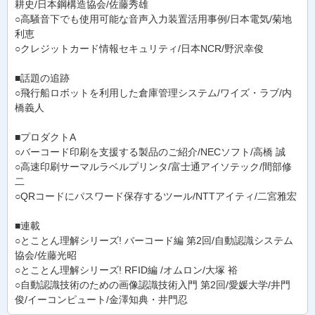
耕史/日本鋼構造協会/佐藤秀雄
○高騒音下でも使用可能な音声入力装置活用事例/日本電気/菊地
利恵
○クレジットカード情報セキュリティ/日本NCR/野沢幸俊
■話題の追跡
○飛行船ロボットを利用した倉庫管理システム/ワイズ・ラブ/内
橋義人
■プロダクトA
○バーコード印刷を支援する製品のご紹介/NECソフト/高橋 誠
○高速印刷サーマルラベルプリンタ/富士通アイソテック/間部修
二
○QRコードにパスワード保存するツール/NTTアイティ/二宮雅宏
■連載
○とことん理解シリーズ! バーコード編 第2回/自動認識システム
協会/佐藤光昭
○とことん理解シリーズ! RFID編 /オムロン/大塚 裕
○自動認識技術のための画像認識技術入門 第2回/愛媛大学/井門
俊/イーコンピュート/金澤知典・井門忍