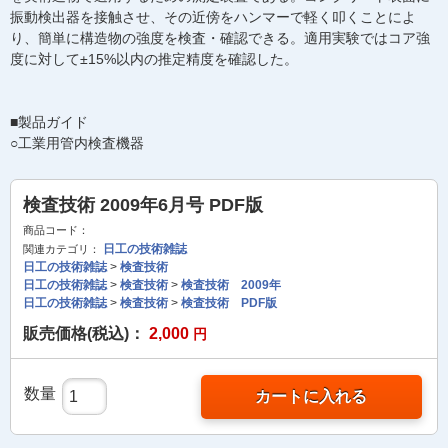
振動検出器を接触させ、その近傍をハンマーで軽く叩くことによ
り、簡単に構造物の強度を検査・確認できる。適用実験ではコア強
度に対して±15%以内の推定精度を確認した。
■製品ガイド
○工業用管内検査機器
検査技術 2009年6月号 PDF版
商品コード：
日工の技術雑誌
関連カテゴリ：
日工の技術雑誌
>
検査技術
日工の技術雑誌
>
検査技術
>
検査技術 2009年
日工の技術雑誌
>
検査技術
>
検査技術 PDF版
販売価格(税込)：
2,000
円
数量
カートに入れる