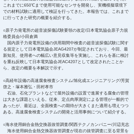
これまでに650℃まで使用可能なセンサを開発し、実機模擬環境下
での材料試験に適用して検証を行ってきた。本報告では、これまで
に行ってきた研究の概要を紹介する。
○原子力発電所の超音波探傷試験要領の改定/日本電気協会原子力規
格委員会/小田倉満
国内原子力発電所設備の供用期間中検査の超音波探傷試験に関す
る規定として日本電気協会JEAG4207が制定されており、今回、最
新知見、使用者への幅広い意見収集等を実施し、これらを基に検討
を重ね反映して日本電気協会JEAC4207として改定されたことか
ら、改定の概要を本解説で示す。
○高経年設備の高速腐食検査システム/旭化成エンジニアリング/芳賀
啓之・塚本雅弘・田村孝市
石油、石化プラントなどで屋外設備の設置で進展する腐食の管理
は大きな課題といえる。従来、定点肉厚測定による管理が一般的で
あったが、最近は、全面検査への期待が大きくまた適用も増えつつ
ある。高速腐食検査システムの開発と活用事例について紹介する。
○海水使用銅合金熱交換器抜管調査/関西テクノカンパニー/川辺充志
海水使用銅合金熱交換器抜管調査が現在の抜管調査に至る背景を