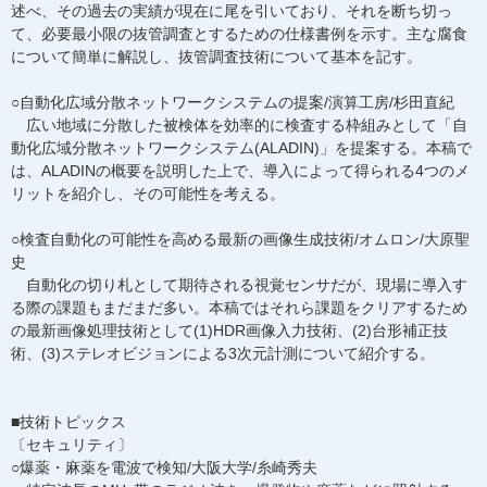
述べ、その過去の実績が現在に尾を引いており、それを断ち切っ
て、必要最小限の抜管調査とするための仕様書例を示す。主な腐食
について簡単に解説し、抜管調査技術について基本を記す。
○自動化広域分散ネットワークシステムの提案/演算工房/杉田直紀
広い地域に分散した被検体を効率的に検査する枠組みとして「自
動化広域分散ネットワークシステム(ALADIN)」を提案する。本稿で
は、ALADINの概要を説明した上で、導入によって得られる4つのメ
リットを紹介し、その可能性を考える。
○検査自動化の可能性を高める最新の画像生成技術/オムロン/大原聖
史
自動化の切り札として期待される視覚センサだが、現場に導入す
る際の課題もまだまだ多い。本稿ではそれら課題をクリアするため
の最新画像処理技術として(1)HDR画像入力技術、(2)台形補正技
術、(3)ステレオビジョンによる3次元計測について紹介する。
■技術トピックス
〔セキュリティ〕
○爆薬・麻薬を電波で検知/大阪大学/糸崎秀夫