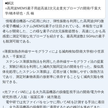
■解説
○高周波MEMS素子用超高速2次元走査光プローブの開発/千葉大
学/橋本研也・呉 楠
情報通信機器への応用に向け、弾性振動を利用した高周波(RF)微
小電子機械システム(MEMS)素子が注目されている。本報告では筆
者らが開発した、この様な素子の2次元振動姿態を、高速にしかも高
感度に測定可能な光プローブを紹介する。最高周波数2.5GHzの素子
も観測可能である。
○薄膜加熱赤外線サーモグラフィによる減肉検知/防衛大学校/小笠原
永久・千葉矩正
ステンレス薄膜加熱法を利用した赤外線サーモグラフィ法の提案
と、実験計画法を利用した減肉欠陥同定法の開発を行った。擬似黒
体化処理したステンレス薄膜は、応答が速く制御しやすい加熱方法
であり、測定対象物表面の放射率に依存することなく減肉欠陥を検
知できる。
○光ファイバAEによる火力高温機器の損傷監視手法の開発/電力中央
研究所/西ノ入聡・福冨広幸・緒方隆志
電中研では光ファイバをセンサに用いてAEを計測する手法に着目
し、火力高温機器の損傷監視に適用するための検討を進めてきた。