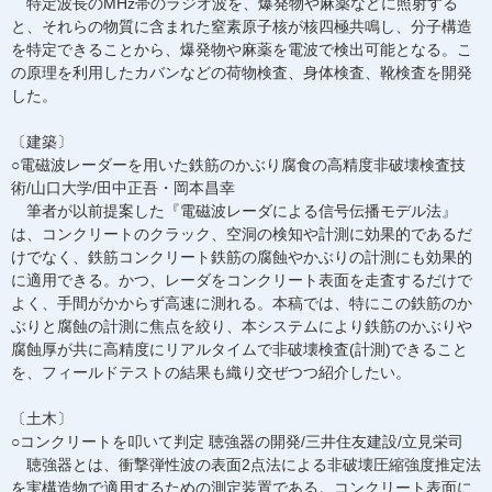
特定波長のMHz帯のラジオ波を、爆発物や麻薬などに照射する
と、それらの物質に含まれた窒素原子核が核四極共鳴し、分子構造
を特定できることから、爆発物や麻薬を電波で検出可能となる。こ
の原理を利用したカバンなどの荷物検査、身体検査、靴検査を開発
した。
〔建築〕
○電磁波レーダーを用いた鉄筋のかぶり腐食の高精度非破壊検査技
術/山口大学/田中正吾・岡本昌幸
筆者が以前提案した『電磁波レーダによる信号伝播モデル法』
は、コンクリートのクラック、空洞の検知や計測に効果的であるだ
けでなく、鉄筋コンクリート鉄筋の腐蝕やかぶりの計測にも効果的
に適用できる。かつ、レーダをコンクリート表面を走査するだけで
よく、手間がかからず高速に測れる。本稿では、特にこの鉄筋のか
ぶりと腐蝕の計測に焦点を絞り、本システムにより鉄筋のかぶりや
腐蝕厚が共に高精度にリアルタイムで非破壊検査(計測)できること
を、フィールドテストの結果も織り交ぜつつ紹介したい。
〔土木〕
○コンクリートを叩いて判定 聴強器の開発/三井住友建設/立見栄司
聴強器とは、衝撃弾性波の表面2点法による非破壊圧縮強度推定法
を実構造物で適用するための測定装置である。コンクリート表面に