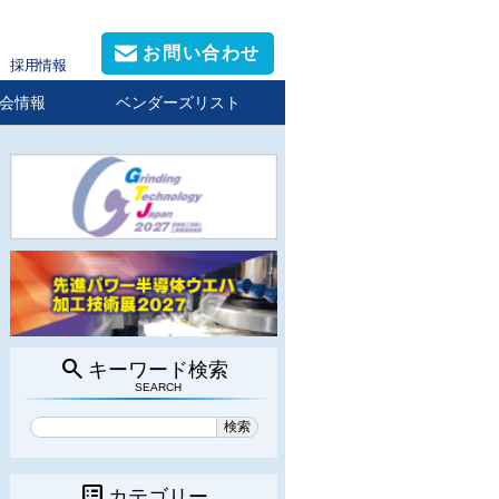
お問い合わせ
採用情報
会情報
ベンダーズリスト
search
キーワード検索
SEARCH
list_alt
カテゴリー