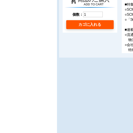
shopping_cart
■特
ADD TO CART
○S
○S
個数：
○「
カゴに入れる
■連
○流
物流
○会
特殊
○共
プラ
○ロ
ロジ
○流
チェ
○サ
コン
○2
オラ
ソン/
○J-
J-
○女
空間
○Bu