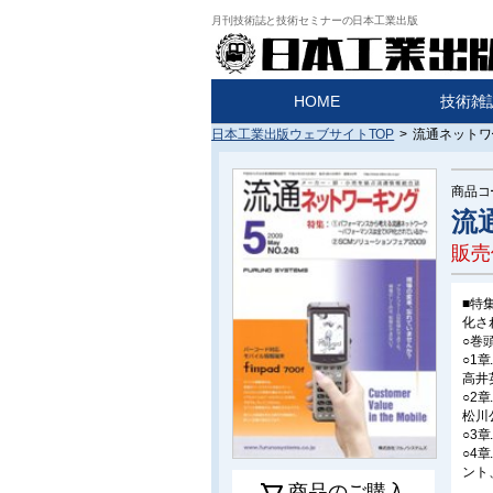
月刊技術誌と技術セミナーの日本工業出版
HOME
技術雑
日本工業出版ウェブサイトTOP
>
流通ネットワー
商品コ
流
販売
■特
化さ
○巻
○1
高井
○2
松川
○3
○4
ント
商品のご購入