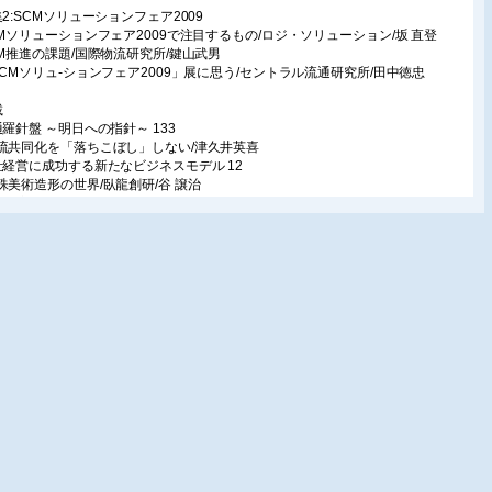
集2:SCMソリューションフェア2009
CMソリューションフェア2009で注目するもの/ロジ・ソリューション/坂 直登
CM推進の課題/国際物流研究所/鍵山武男
SCMソリュ-ションフェア2009」展に思う/セントラル流通研究所/田中徳忠
載
通羅針盤 ～明日への指針～ 133
共同化を「落ちこぼし」しない/津久井英喜
社経営に成功する新たなビジネスモデル 12
美術造形の世界/臥龍創研/谷 譲治
同物流を歩く 8
ネット物流(株)(東京都)の巻/日本物流学会/藤原廣三
ジスティクスの理論と実践 7
スティクスの理論と実践/東京海洋大学/川島孝夫
通BMS最新動向 6
ーンドラッグストア業界における取組み/流通システム開発センター/島崎貴志
ービス戦略論 6
シェルジュサービスに見るソリューションデザイン/原田 保・小堀吉伸
1世紀の飛躍するビジネスモデルを探る 5
ンダより進出の小型SM「ストップ&ショップ」のIT・営業戦略/セイコーエプ
柳澤 昇
SOXの定点観測 2
SOXの定点観測とリスク管理最前線 2/日本マネジメント総合研究所/戸村智憲
性目線のビジュアル・マーチャンダイジング 2
が人を集め、人を育てる。創造性を育む空間クリエイター/深沢泰秀
siness Book NAVI ～ビジネス書から力のタネを～ 3