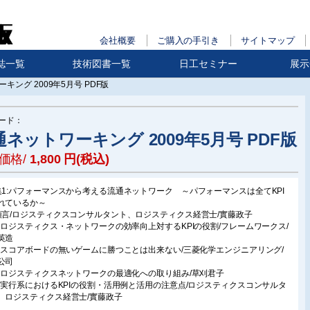
会社概要
ご購入の手引き
サイトマップ
誌一覧
技術図書一覧
日工セミナー
展示
キング 2009年5月号 PDF版
ード：
通ネットワーキング 2009年5月号 PDF版
価格/
1,800
円(税込)
集1:パフォーマンスから考える流通ネットワーク ～パフォーマンスは全てKPI
れているか～
頭言/ロジスティクスコンサルタント、ロジスティクス経営士/實藤政子
章.ロジスティクス・ネットワークの効率向上対するKPIの役割/フレームワークス/
英造
章.スコアボードの無いゲームに勝つことは出来ない/三菱化学エンジニアリング/
公司
章.ロジスティクスネットワークの最適化への取り組み/草刈君子
章.実行系におけるKPIの役割・活用例と活用の注意点/ロジスティクスコンサルタ
、ロジスティクス経営士/實藤政子