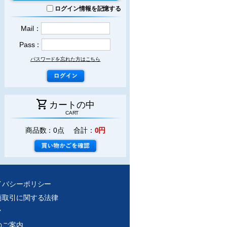
ログイン情報を記憶する
Mail：
Pass：
パスワードを忘れた方はこちら
shopping_cart
カートの中
CART
商品数：0点 合計：
0円
イバシーポリシー
商取引に関する法律
ク
のご案内