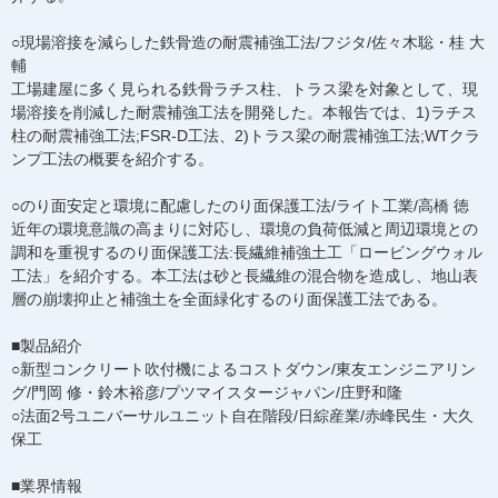
○現場溶接を減らした鉄骨造の耐震補強工法/フジタ/佐々木聡・桂 大
輔
工場建屋に多く見られる鉄骨ラチス柱、トラス梁を対象として、現
場溶接を削減した耐震補強工法を開発した。本報告では、1)ラチス
柱の耐震補強工法;FSR-D工法、2)トラス梁の耐震補強工法;WTクラ
ンプ工法の概要を紹介する。
○のり面安定と環境に配慮したのり面保護工法/ライト工業/高橋 徳
近年の環境意識の高まりに対応し、環境の負荷低減と周辺環境との
調和を重視するのり面保護工法:長繊維補強土工「ロービングウォル
工法」を紹介する。本工法は砂と長繊維の混合物を造成し、地山表
層の崩壊抑止と補強土を全面緑化するのり面保護工法である。
■製品紹介
○新型コンクリート吹付機によるコストダウン/東友エンジニアリン
グ/門岡 修・鈴木裕彦/プツマイスタージャパン/庄野和隆
○法面2号ユニバーサルユニット自在階段/日綜産業/赤峰民生・大久
保工
■業界情報