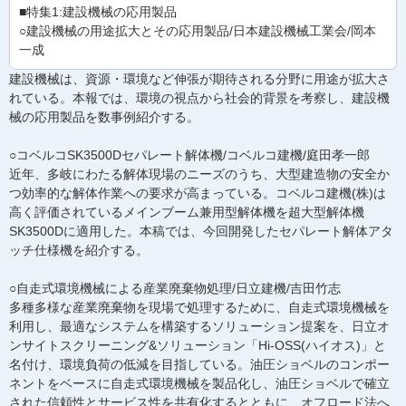
■特集1:建設機械の応用製品
○建設機械の用途拡大とその応用製品/日本建設機械工業会/岡本
一成
建設機械は、資源・環境など伸張が期待される分野に用途が拡大さ
れている。本報では、環境の視点から社会的背景を考察し、建設機
械の応用製品を数事例紹介する。
○コベルコSK3500Dセパレート解体機/コベルコ建機/庭田孝一郎
近年、多岐にわたる解体現場のニーズのうち、大型建造物の安全か
つ効率的な解体作業への要求が高まっている。コベルコ建機(株)は
高く評価されているメインブーム兼用型解体機を超大型解体機
SK3500Dに適用した。本稿では、今回開発したセパレート解体アタ
ッチ仕様機を紹介する。
○自走式環境機械による産業廃棄物処理/日立建機/吉田竹志
多種多様な産業廃棄物を現場で処理するために、自走式環境機械を
利用し、最適なシステムを構築するソリューション提案を、日立オ
ンサイトスクリーニング&ソリューション「Hi-OSS(ハイオス)」と
名付け、環境負荷の低減を目指している。油圧ショベルのコンポー
ネントをベースに自走式環境機械を製品化し、油圧ショベルで確立
された信頼性とサービス性を共有化するとともに、オフロード法へ