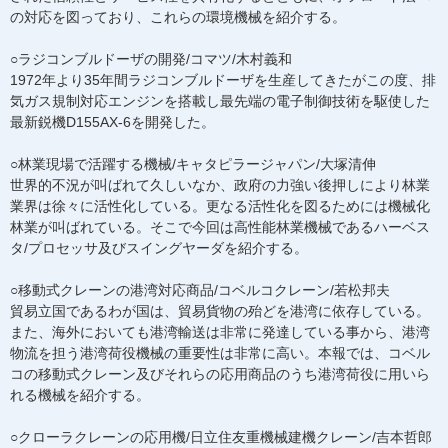
の対応を図っており、これらの環境機械を紹介する。
○ラジコンブルドーザの開発/コマツ/木村義和
1972年より35年間ラジコンブルドーザを生産してきたがこの度、排
気ガス規制対応エンジンを搭載し最先端の電子制御技術を駆使した
最新鋭機D155AX-6を開発した。
○林業現場で活躍する機械/キャタピラージャパン/大塚清伸
世界的不況が叫ばれて久しいなか、政府の力強い後押しにより林業
業界は徐々に活性化している。更なる活性化を図るためには機械化
林業が叫ばれている。そこで今回は高性能林業機械であるハーベス
タ/プロセッサ及びスイングヤーダを紹介する。
○移動式クレーンの港湾対応商品/コベルコクレーン/若松邦夫
貿易立国であるわが国は、貿易貨物の殆どを港湾に依存している。
また、海外においても港湾輸送は非常に発達している事から、港湾
物流を担う港湾荷役機械の重要性は非常に高い。本報では、コベル
コの移動式クレーン及びそれらの応用商品のうち港湾荷役に用いら
れる機械を紹介する。
○クローラクレーンの応用機/日立住友重機械建機クレーン/吉本哲郎