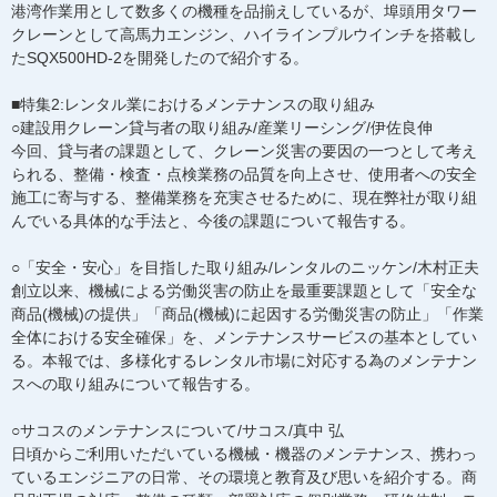
港湾作業用として数多くの機種を品揃えしているが、埠頭用タワー
クレーンとして高馬力エンジン、ハイラインプルウインチを搭載し
たSQX500HD-2を開発したので紹介する。
■特集2:レンタル業におけるメンテナンスの取り組み
○建設用クレーン貸与者の取り組み/産業リーシング/伊佐良伸
今回、貸与者の課題として、クレーン災害の要因の一つとして考え
られる、整備・検査・点検業務の品質を向上させ、使用者への安全
施工に寄与する、整備業務を充実させるために、現在弊社が取り組
んでいる具体的な手法と、今後の課題について報告する。
○「安全・安心」を目指した取り組み/レンタルのニッケン/木村正夫
創立以来、機械による労働災害の防止を最重要課題として「安全な
商品(機械)の提供」「商品(機械)に起因する労働災害の防止」「作業
全体における安全確保」を、メンテナンスサービスの基本としてい
る。本報では、多様化するレンタル市場に対応する為のメンテナン
スへの取り組みについて報告する。
○サコスのメンテナンスについて/サコス/真中 弘
日頃からご利用いただいている機械・機器のメンテナンス、携わっ
ているエンジニアの日常、その環境と教育及び思いを紹介する。商