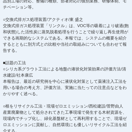
品別工場の対応、整備の種類、部署対応の個別業務、研修体制、モ
チベーション等。
○交換式排ガス処理装置/アクティオ/東 盛之
交換式排ガス処理装置「リンクル」は、VОC等の吸着により破過(飽
和状態)した活性炭に蒸気脱着処理を行うことで繰り返し再生使用が
できる画期的なシステムである。本報では、システムの概要を紹介
するとともに別方式との比較や当社の取組みについても合わせて報
告する。
■話題の工法
○シリカ系グラウト工法による地盤の液状化対策効果の評価方法/清
水建設/社本康広
本報告は、最近の研究例を中心に液状化対策として薬液注入工法を
用いる場合の考え方、評価方法、実施に当たっての注意点などをわ
かりやすく述べる。
○根をリサイクル工法・現場ゼロエミッション/西松建設/菅野由人
産業廃棄物として処分されてきた工事現場で発生する木材資源を、
現場内でチップ化し、緑化基盤材として再利用することで、現場ゼ
ロエミッションに貢献し、自然環境にも優しいリサイクル工法を紹
介する。