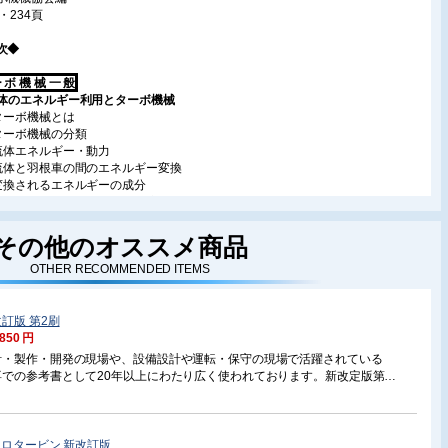
・234頁
次◆
 ボ 機 械 一 般
 流体のエネルギー利用とターボ機械
 ターボ機械とは
2 ターボ機械の分類
3 流体エネルギー・動力
4 流体と羽根車の間のエネルギー変換
5 変換されるエネルギーの成分
6 羽根車の形状と入口・出口の流れ
 損失と効率
題
その他のオススメ商品
ターボ機械の構成要素と内部流れ
OTHER RECOMMENDED ITEMS
 おもな構成要素
 遠心羽根車
 軸流羽根車
訂版 第2刷
 斜流羽根車
,850 円
 固定流路
 軸封装置
計・製作・開発の現場や、設備設計や運転・保守の現場で活躍されている
題
での参考書として20年以上にわたり広く使われております。新改定版第2
ターボ機械の性能と運転
動向としまして浮体式液化天然ガス設備(FLNG)への適用について、また、
 相似則と比速度
タービンの実績一覧も追加され、より実用性が高まりました。
 特性曲線
 運転
ドロタービン 新改訂版