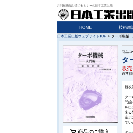
月刊技術誌と技術セミナーの日本工業出版
HOME
技術雑
日本工業出版ウェブサイトTOP
>
ターボ機械 
商品コ
タ
販売
通常価
新改
ター
門編
を出
来る
空ポ
てい
shopping_cart
商品のご購入
ター