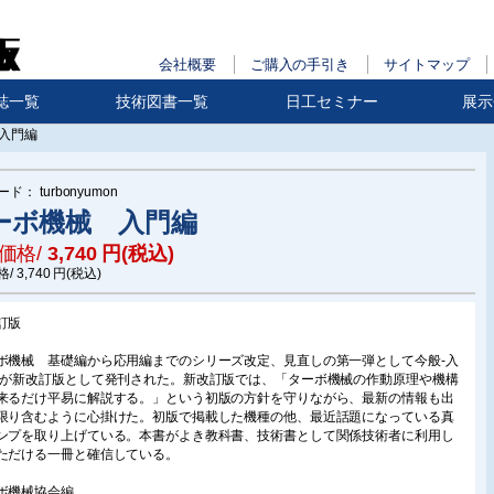
会社概要
ご購入の手引き
サイトマップ
誌一覧
技術図書一覧
日工セミナー
展示
入門編
ード：
turbonyumon
ーボ機械 入門編
価格/
3,740
円(税込)
格/
3,740
円(税込)
訂版
ボ機械 基礎編から応用編までのシリーズ改定、見直しの第一弾として今般‐入
‐が新改訂版として発刊された。新改訂版では、「ターボ機械の作動原理や機構
来るだけ平易に解説する。」という初版の方針を守りながら、最新の情報も出
限り含むように心掛けた。初版で掲載した機種の他、最近話題になっている真
ンプを取り上げている。本書がよき教科書、技術書として関係技術者に利用し
ただける一冊と確信している。
ボ機械協会編