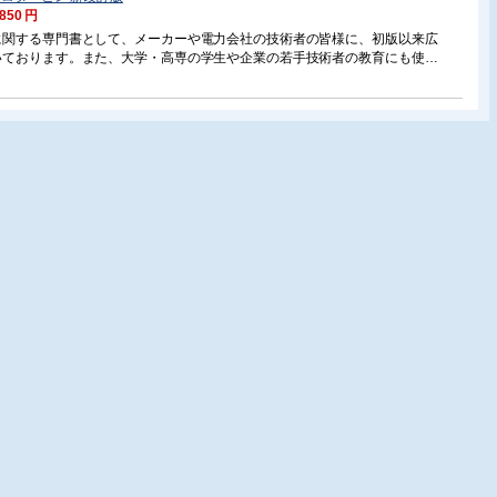
4 キャビテーション
,850 円
5 旋回失速とサージング
に関する専門書として、メーカーや電力会社の技術者の皆様に、初版以来広
 水撃現象
いております。また、大学・高専の学生や企業の若手技術者の教育にも使え
例題
指して、作動原理や機構を出来るだけ平易に解説するという初版の方針を守
報もできるだけ含むように心がけ、改訂を行いました。
的なターボ機械
ターボポンプ
1 ポンプの形式と性能
2 ポンプの構造と特徴
3 羽根車に働くスラスト
例題
ターボ送風機および圧縮機
1 ターボ送風機・圧縮機の形式と分類
2 理論圧力上昇および効率
3 遠心送風機および圧縮機
4 軸流送風機および圧縮機
 斜流送風機
 横流ファン
 プロペラファン
例題
水車およびポンプ水車
1 水力発電所・揚水発電所
2 水車の出力と性能曲線
3 水車の形式と構造
4 ポンプ水車の形式と構造
例題