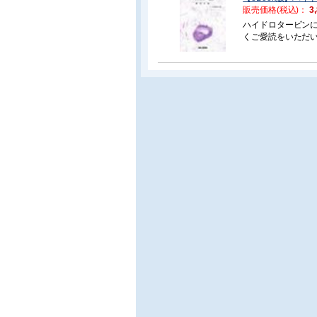
3.
販売価格(税込)：
3
3.
ハイドロタービン
3.6
くご愛読をいただ
3. 
るような内容を目
りながら、最新情
代表
4.
4.
4.
4.
4. 
5.
5.
5.
5.
5.
5.5
5.6
5.7
5. 
6.
6.
6.
6.
6.
6. 