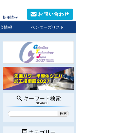
お問い合わせ
採用情報
会情報
ベンダーズリスト
search
キーワード検索
SEARCH
list_alt
カテゴリー