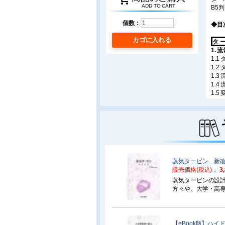
ADD TO CART
B5判
個数：
◆目
カゴに入れる
タ ー
1.
1.1
1.
1.
1.
1.
1.
1.7
1.例
2.
2.1
2.2
2.3
蒸気タービン 新改
2.4
販売価格(税込)：
3
2.5
2.6
蒸気タービンの設
2.例
方々や、大学・高専
3.
刷では、最新の技術
3.1
巻末に主要な蒸気
3.2
3.3
【eBook版】ハイ