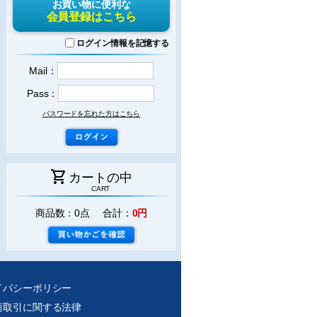
お買い物に便利な
会員登録はこちら
ログイン情報を記憶する
Mail：
Pass：
パスワードを忘れた方はこちら
shopping_cart
カートの中
CART
商品数：0点 合計：
0円
イバシーポリシー
商取引に関する法律