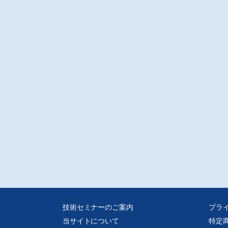
界情報
008年8月度 建設機械出荷金額統計/日本建設機械工業会
技術セミナーのご案内
プラ
当サイトについて
特定