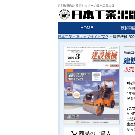
月刊技術誌と技術セミナーの日本工業出版
HOME
技術雑
日本工業出版ウェブサイトTOP
>
建設機械 20
商品コ
建設
販売
■特集
○M
4年
況を
○C
MI
に追
生産
から
shopping_cart
商品のご購入