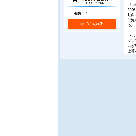
ADD TO CART
○油
20
個数：
動向
低減
カゴに入れる
る。
○ダン
ダン
スが
上等
を行
○ブ
さく
後は
性・
いて
○ア
トッ
ッド
F9
す。
○最
コン