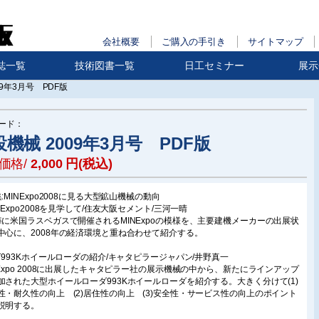
会社概要
ご購入の手引き
サイトマップ
誌一覧
技術図書一覧
日工セミナー
展示
09年3月号 PDF版
ード：
機械 2009年3月号 PDF版
価格/
2,000
円(税込)
:MINExpo2008に見る大型鉱山機械の動向
INExpo2008を見学して/住友大阪セメント/三河一晴
毎に米国ラスベガスで開催されるMINExpoの模様を、主要建機メーカーの出展状
中心に、2008年の経済環境と重ね合わせて紹介する。
AT993Kホイールローダの紹介/キャタピラージャパン/井野真一
NExpo 2008に出展したキャタピラー社の展示機械の中から、新たにラインアップ
加された大型ホイールローダ993Kホイールローダを紹介する。大きく分けて(1)
性・耐久性の向上 (2)居住性の向上 (3)安全性・サービス性の向上のポイント
説明する。