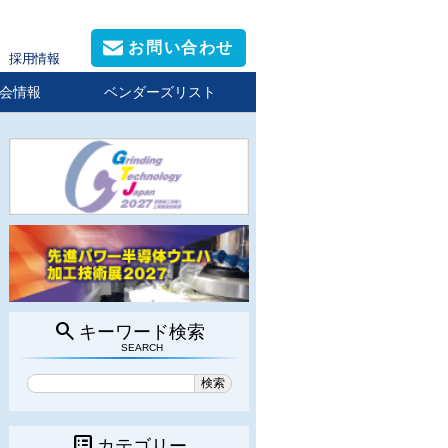
お問い合わせ
採用情報
会情報
ベンダーズリスト
search
キーワード検索
SEARCH
list_alt
カテゴリー