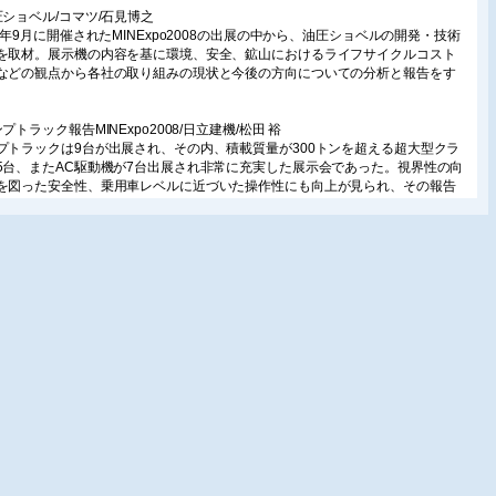
圧ショベル/コマツ/石見博之
08年9月に開催されたMINExpo2008の出展の中から、油圧ショベルの開発・技術
を取材。展示機の内容を基に環境、安全、鉱山におけるライフサイクルコスト
などの観点から各社の取り組みの現状と今後の方向についての分析と報告をす
プトラック報告MINExpo2008/日立建機/松田 裕
プトラックは9台が出展され、その内、積載質量が300トンを超える超大型クラ
5台、またAC駆動機が7台出展され非常に充実した展示会であった。視界性の向
を図った安全性、乗用車レベルに近づいた操作性にも向上が見られ、その報告
なう。
ラストホールドリルの今後の動向/古河ロックドリル/曽我晴弥
岩機業界は資源価格高騰、新興国の躍進などにより需要が拡大してきたが、今
世界経済の停滞とともに厳しい環境となる。国産唯一のメーカとして、経済
操作性・環境適応を追及した製品開発を目指し、あわせて新開発のDCR20につ
紹介をする。
トラスコプコ「コップロッドROC F9CR」のご紹介/アトラスコプコ/黒崎真哉
プハンマードリルとダウンザホールドリルの双方の特長を兼ね備えたコップロ
システムを搭載した、画期的なクローラドリル 『 コップロッド ROC
CR 』を、コップロッドシステムの原理・構造・構成・特長を中心にご紹介しま
新技術で作業効率大幅アップを実現したDR460/サンドビック マイニング アンド
ストラクション ジャパン/櫻井弘毅