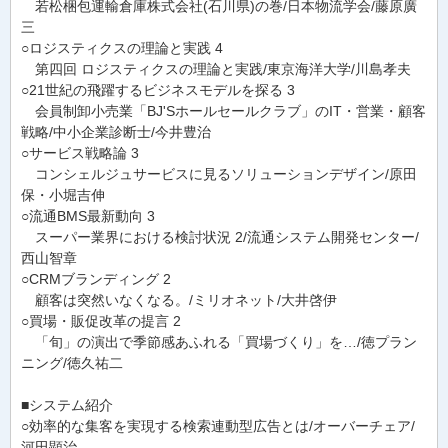
若松梱包運輸倉庫株式会社(石川県)の巻/日本物流学会/藤原廣
三
○ロジスティクスの理論と実践 4
第四回 ロジスティクスの理論と実践/東京海洋大学/川島孝夫
○21世紀の飛躍するビジネスモデルを探る 3
会員制卸小売業「BJ'Sホールセールクラブ」のIT・営業・顧客
戦略/中小企業診断士/今井豊治
○サービス戦略論 3
コンシェルジュサービスに見るソリューションデザイン/原田
保・小堀吉伸
○流通BMS最新動向 3
スーパー業界における検討状況 2/流通システム開発センター/
西山智章
○CRMブランディング 2
顧客は突然いなくなる。/ミリオネット/大井啓伊
○買場・販促改革の提言 2
「旬」の演出で季節感あふれる「買場づくり」を…/徳プラン
ニング/徳久祐二
■システム紹介
○効率的な集客を実現する検索連動型広告とは/オーバーチェア/
河田顕治