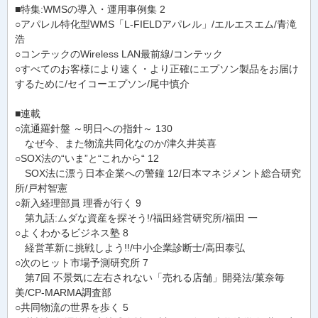
■特集:WMSの導入・運用事例集 2
○アパレル特化型WMS「L-FIELDアパレル」/エルエスエム/青滝
浩
○コンテックのWireless LAN最前線/コンテック
○すべてのお客様により速く・より正確にエプソン製品をお届け
するために/セイコーエプソン/尾中慎介
■連載
○流通羅針盤 ～明日への指針～ 130
なぜ今、また物流共同化なのか/津久井英喜
○SOX法の“いま”と“これから“ 12
SOX法に漂う日本企業への警鐘 12/日本マネジメント総合研究
所/戸村智憲
○新入経理部員 理香が行く 9
第九話:ムダな資産を探そう!/福田経営研究所/福田 一
○よくわかるビジネス塾 8
経営革新に挑戦しよう!!/中小企業診断士/高田泰弘
○次のヒット市場予測研究所 7
第7回 不景気に左右されない「売れる店舗」開発法/菓奈毎
美/CP-MARMA調査部
○共同物流の世界を歩く 5