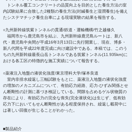
トンネル覆工コンクリートの品質向上を目的とした養生方法の室
内試験結果に合致した2種類の養生方法(封緘養生と湿潤養生)を備え
たシステマチック養生台車による現場実験の結果を報告する。
○九州新幹線筑紫トンネルの貫通/鉄道・運輸機構/竹之越修久
福岡市から鹿児島市を結ぶ、九州新幹線鹿児島ルートは、新八
代・鹿児島中央間が平成16年3月13日に先行開業し、現在、博多・
新八代間を平成22年度完成に向け建設中である。本稿では、このう
ちの九州新幹線最長山岳トンネルである筑紫トンネル(11.935km)に
おける各工区の特徴的な施工実績について報告する。
○薬液注入地盤の液状化強度/東京理科大学/塚本良道
室内非排水繰返し三軸試験をもとに、薬液注入地盤の液状化強度
の増加のメカニズムについて、有効応力経路、応力-ひずみ関係とせ
ん断剛性の計測に基づき検証している。間隙を占めるゲル状物質の
存在により、有効応力の完全な喪失(完全液状化)は生じず、低有効
応力下においてもせん断剛性がある程度保持され、繰返し載荷中に
は著しい回復が生じることがわかった。
■製品紹介