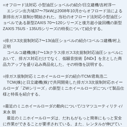
○オフロード法対応 小型油圧ショベルの紹介/日立建機/吉村淳一
エンジン出力域37〜75kWは2008年10月からオフロード法による
新排出ガス規制が開始された。当社のオフロード法対応小型油圧シ
ョベルである新型ZAXIS 70〜120シリーズと後方超小旋回機の新型
ZAXIS 75US・135USシリーズの特長について紹介する。
○排ガス3次規制対応7〜13t油圧ショベルの紹介/コベルコ建機/村上
正明
コベルコ建機(株)7〜13tクラス排ガス3次規制対応油圧ショベルに
おいて、排ガス対応だけでなく、低騒音技術【iNDr】を主とした商
品力アップを盛り込み商品化した。その特徴を説明する。
○排ガス規制対応ミニホイールローダの紹介/TCM/君島浩二
TCM(株)と日立建機(株)で共同開発した排ガス3次規制対応ホイー
ルローダ「ZWシリーズ」の新型ミニホイールローダについて製品仕
様と特長を紹介する。
○最近のミニホイールローダの動向について/コマツユーティリティ/
末永 朗
最近のミニホイールローダは、だれもがもっと簡単にもっと安全
に作業ができることが要求されている。また、レンタルが伸びてい