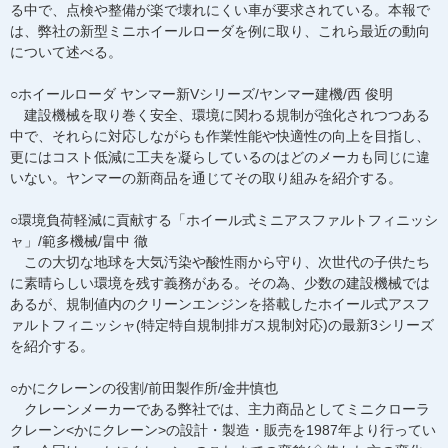
る中で、点検や整備が楽で壊れにくい車が要求されている。本報で
は、弊社の新型ミニホイールローダを例に取り、これら最近の動向
について述べる。
○ホイールローダ ヤンマー新Vシリーズ/ヤンマー建機/西 俊明
建設機械を取り巻く安全、環境に関わる規制が強化されつつある
中で、それらに対応しながらも作業性能や快適性の向上を目指し、
更にはコスト低減に工夫を凝らしているのはどのメーカも同じに違
いない。ヤンマーの新商品を通じてその取り組みを紹介する。
○環境負荷軽減に貢献する「ホイール式ミニアスファルトフィニッシ
ャ」/範多機械/畠中 徹
この大切な地球を大気汚染や酸性雨から守り、次世代の子供たち
に素晴らしい環境を残す義務がある。その為、少数の建設機械では
あるが、規制値内のクリーンエンジンを搭載したホイール式アスフ
ァルトフィニッシャ(特定特自規制排ガス規制対応)の最新3シリーズ
を紹介する。
○かにクレーンの役割/前田製作所/金井慎也
クレーンメーカーである弊社では、主力商品としてミニクローラ
クレーン<かにクレーン>の設計・製造・販売を1987年より行ってい