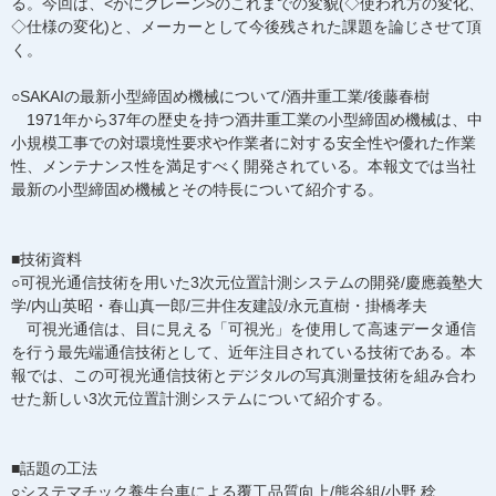
る。今回は、<かにクレーン>のこれまでの変貌(◇使われ方の変化、
◇仕様の変化)と、メーカーとして今後残された課題を論じさせて頂
く。
○SAKAIの最新小型締固め機械について/酒井重工業/後藤春樹
1971年から37年の歴史を持つ酒井重工業の小型締固め機械は、中
小規模工事での対環境性要求や作業者に対する安全性や優れた作業
性、メンテナンス性を満足すべく開発されている。本報文では当社
最新の小型締固め機械とその特長について紹介する。
■技術資料
○可視光通信技術を用いた3次元位置計測システムの開発/慶應義塾大
学/内山英昭・春山真一郎/三井住友建設/永元直樹・掛橋孝夫
可視光通信は、目に見える「可視光」を使用して高速データ通信
を行う最先端通信技術として、近年注目されている技術である。本
報では、この可視光通信技術とデジタルの写真測量技術を組み合わ
せた新しい3次元位置計測システムについて紹介する。
■話題の工法
○システマチック養生台車による覆工品質向上/熊谷組/小野 稔