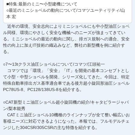
■特集:最新のミニ〜小型建機について
○最近のミニショベルの動向について/コマツユーティリティ/山
本 宏
近年の環境、安全志向によりミニショベルにも中小型油圧ショベ
ル同様、環境にやさしく安全な機械へのニーズが強まってきてい
る。ミニショベルの最近の動向に関し、排ガス規制への適合、安全
性の向上に加えIT技術の織込みなど、弊社の新型機を例に紹介す
る。
○7〜13tクラス油圧ショベルについて/コマツ/江頭祐一
コマツでは「環境」「安全」「IT」を開発の基本コンセプトとし
て小型・中型ショベルを開発、シリーズ化してきた。今回は、特定
特殊自動車排出ガス基準適合車である後方超小旋回形油圧ショベル
PC78US-8、PC128/138US-8を紹介する。
○CAT新型ミニ油圧ショベル超小旋回機の紹介/キャタピラージャパ
ン/梨本能秀
CATミニ油圧ショベル10機種のラインナップが全て整い幅広いお
客様ニーズに対応できるようになった。本報では、フルモデルチェ
ンジした304CSR/305CSRの主な特徴を紹介する。