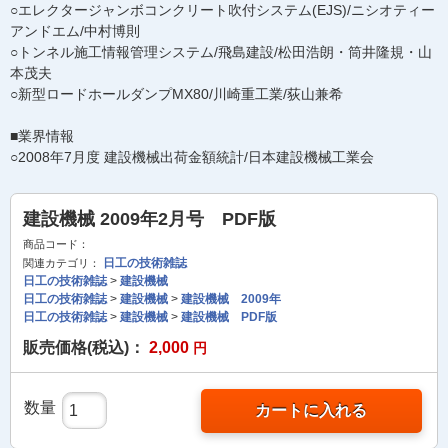
○エレクタージャンボコンクリート吹付システム(EJS)/ニシオティー
アンドエム/中村博則
○トンネル施工情報管理システム/飛島建設/松田浩朗・筒井隆規・山
本茂夫
○新型ロードホールダンプMX80/川崎重工業/荻山兼希
■業界情報
○2008年7月度 建設機械出荷金額統計/日本建設機械工業会
建設機械 2009年2月号 PDF版
商品コード：
日工の技術雑誌
関連カテゴリ：
日工の技術雑誌
>
建設機械
日工の技術雑誌
>
建設機械
>
建設機械 2009年
日工の技術雑誌
>
建設機械
>
建設機械 PDF版
販売価格(税込)：
2,000
円
数量
カートに入れる