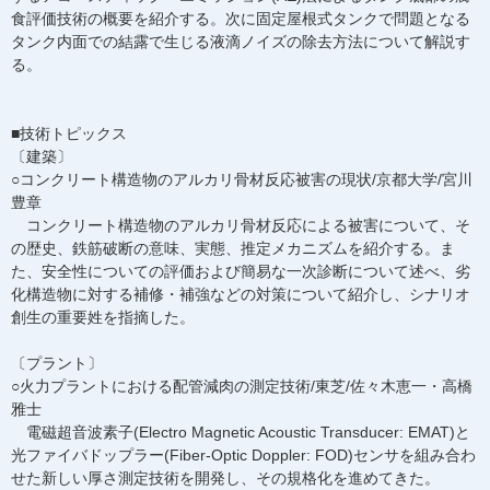
食評価技術の概要を紹介する。次に固定屋根式タンクで問題となる
タンク内面での結露で生じる液滴ノイズの除去方法について解説す
る。
■技術トピックス
〔建築〕
○コンクリート構造物のアルカリ骨材反応被害の現状/京都大学/宮川
豊章
コンクリート構造物のアルカリ骨材反応による被害について、そ
の歴史、鉄筋破断の意味、実態、推定メカニズムを紹介する。ま
た、安全性についての評価および簡易な一次診断について述べ、劣
化構造物に対する補修・補強などの対策について紹介し、シナリオ
創生の重要姓を指摘した。
〔プラント〕
○火力プラントにおける配管減肉の測定技術/東芝/佐々木恵一・高橋
雅士
電磁超音波素子(Electro Magnetic Acoustic Transducer: EMAT)と
光ファイバドップラー(Fiber-Optic Doppler: FOD)センサを組み合わ
せた新しい厚さ測定技術を開発し、その規格化を進めてきた。