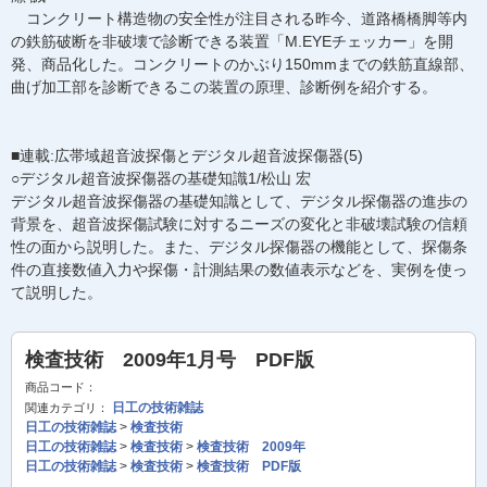
コンクリート構造物の安全性が注目される昨今、道路橋橋脚等内
の鉄筋破断を非破壊で診断できる装置「M.EYEチェッカー」を開
発、商品化した。コンクリートのかぶり150mmまでの鉄筋直線部、
曲げ加工部を診断できるこの装置の原理、診断例を紹介する。
■連載:広帯域超音波探傷とデジタル超音波探傷器(5)
○デジタル超音波探傷器の基礎知識1/松山 宏
デジタル超音波探傷器の基礎知識として、デジタル探傷器の進歩の
背景を、超音波探傷試験に対するニーズの変化と非破壊試験の信頼
性の面から説明した。また、デジタル探傷器の機能として、探傷条
件の直接数値入力や探傷・計測結果の数値表示などを、実例を使っ
て説明した。
検査技術 2009年1月号 PDF版
商品コード：
日工の技術雑誌
関連カテゴリ：
日工の技術雑誌
>
検査技術
日工の技術雑誌
>
検査技術
>
検査技術 2009年
日工の技術雑誌
>
検査技術
>
検査技術 PDF版