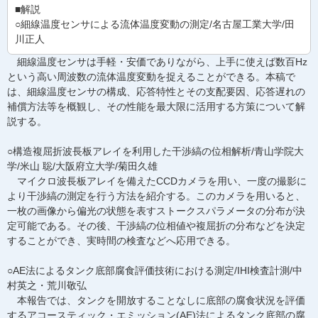
■解説
○細線温度センサによる流体温度変動の測定/名古屋工業大学/田
川正人
細線温度センサは手軽・安価でありながら、上手に使えば数百Hz
という高い周波数の流体温度変動を捉えることができる。本稿で
は、細線温度センサの構成、応答特性とその支配要因、応答遅れの
補償方法等を概観し、その性能を最大限に活用する方策について解
説する。
○構造複屈折波長板アレイを利用した干渉縞の位相解析/青山学院大
学/米山 聡/大阪府立大学/菊田久雄
マイクロ波長板アレイを備えたCCDカメラを用い、一度の撮影に
より干渉縞の測定を行う方法を紹介する。このカメラを用いると、
一枚の画像から偏光の状態を表すストークスパラメータの分布が決
定可能である。その後、干渉縞の位相値や複屈折の分布などを決定
することができ、実時間の検査などへ応用できる。
○AE法によるタンク底部腐食評価技術における測定/IHI検査計測/中
村英之・荒川敬弘
本報告では、タンクを開放することなしに底部の腐食状況を評価
するアコースティック・エミッション(AE)法によるタンク底部の腐