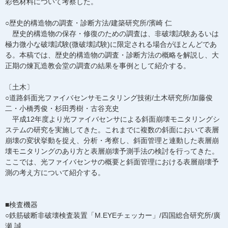
彩色材料について考察した。
○歴史的構造物の調査・診断方法/建築研究所/濱崎 仁
歴史的構造物の保存・修復のための調査は、非破壊試験あるいは
極力微小な破壊試験(微破壊試験)に限定される場合がほとんどであ
る。本稿では、歴史的構造物の調査・診断方法の概略を解説し、大
正期の煉瓦造教会堂の調査の結果を事例として紹介する。
〔土木〕
○道路斜面光ファイバセンサモニタリング技術/土木研究所/加藤俊
二・小橋秀俊・杉田秀樹・古谷充史
平成12年度より光ファイバセンサによる斜面崩壊モニタリングシ
ステムの研究を実施してきた。これまでに複数の斜面において表層
崩壊の変状挙動を捉え、分析・考察し、斜面管理と連動した表層崩
壊モニタリングのあり方と表層崩壊予測手法の検討を行ってきた。
ここでは、光ファイバセンサの概要と斜面管理における表層崩壊予
測の考え方について紹介する。
■検査機器
○鉄筋破断非破壊検査装置「M.EYEチェッカー」/四国総合研究所/廣
瀬 誠