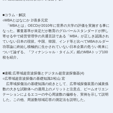
■コラム・解説
○MBAとはなにか 2/喜多元宏
「MBAとは」OECDが2010年に世界の大学の評価を実施する事に
なった。審査基準が未定だが教育のグロバールスタンダードが押し
寄せる中で経営管理学の共通言語である「MBA」が正しき認識され
ていない日本の現状。中国、韓国、インド等と比べてMBAホルダー
功罪論に終始し積極的に生かされていない日本企業の危うい将来に
ついて論ずる。『フィナンシャル・タイムズ』紙のMBAトップ100
校を紹介。
■連載:広帯域超音波探傷とデジタル超音波探傷器(4)
○広帯域超音波探傷の基礎知識2/松山 宏
広帯域探傷法の基礎知識の続きとして、広帯域探傷装置の減衰係
数の大きな試験体への適用上のメリットと注意点、ビームオリエン
テーションによるエコーの中心周波数の偏移を、実例を示して説明
した。この他、周波数領域応答の測定法を説明した。