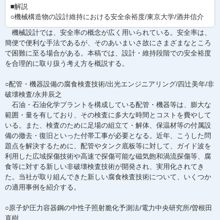
■解説
○機械構造物の設計維持における安全余裕度/東京大学/酒井信介
機械設計では、安全率の概念が広く用いられている。安全率は、
簡便で便利な手法であるが、そのあいまいさ故にさまざまなところ
で困難に至る場合がある。本稿では、設計・維持段階での安全裕度
を合理的に取り扱う考え方を概説する。
○配管・機器設備の腐食検査技術/出光エンジニアリング/四辻美年/非
破壊検査/永井辰之
石油・石油化学プラントを構成している配管・機器等は、膨大な
範囲・量を有しており、その検査に多大な時間とコストを費やして
いる。また、検査のために足場の組立て・解体、保温材等の付属設
備の撤去・復旧といった付帯工事が必要となる。近年、こうした問
題点を解決するために、配管やタンク底板等に対して、ガイド波を
利用した広域探傷技術や高速で探傷可能な磁気飽和渦流探傷等、腐
食等に対する新しい非破壊検査技術が開発され、実用化されてき
た。当社が取り組んできた新しい腐食検査技術について、いくつか
の適用事例を紹介する。
○原子炉圧力容器鋼の中性子照射脆化予測法/電力中央研究所/曽根田
直樹