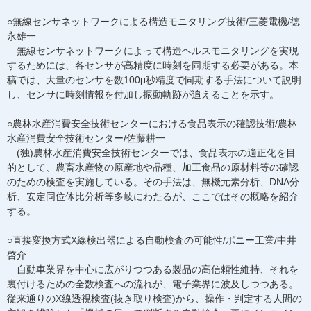
○無線センサネットワークによる構造モニタリング技術/三菱電機/徳
永雄一
無線センサネットワークによって構造ヘルスモニタリングを実現
するためには、各センサが高精度に時刻を同期する必要がある。本
稿では、大量のセンサを数100μ秒精度で同期する手法について説明
し、センサに時刻情報を付加し振動軌跡が追えることを示す。
○農林水産消費安全技術センターにおける食品表示の確認技術/農林
水産消費安全技術センター/佐藤耕一
(独)農林水産消費安全技術センターでは、食品表示の適正化を目
的として、農畜水産物の原産地や品種、加工食品の原材料等の確認
のための検査を実施している。その手法は、無機元素分析、DNA分
析、安定同位体比分析等多岐にわたるが、ここではその概略を紹介
する。
○直接変換方式X線検出器による自動検査の可能性/ポニー工業/中井
啓介
自動車業界を中心に広がりつつある製品の高信頼性維持、それを
裏付けるための全数検査への流れが、電子業界に波及しつつある。
従来通りのX線透視検査(抜き取り検査)から、操作・判定する人間の