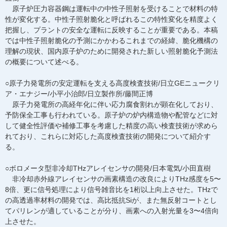
原子炉圧力容器鋼は運転中の中性子照射を受けることで材料の特
性が変化する。中性子照射脆化と呼ばれるこの特性変化を精度よく
把握し、プラントの安全な運転に反映することが重要である。本稿
では中性子照射脆化の予測にかかわるこれまでの経緯、脆化機構の
理解の現状、国内原子炉のために開発された新しい照射脆化予測法
の概要について述べる。
○原子力発電所の安定運転を支える高度検査技術/日立GEニュークリ
ア・エナジー/小平小治郎/日立製作所/藤間正博
原子力発電所の高経年化に伴い応力腐食割れが顕在化しており、
予防保全工事も行われている。原子炉の炉内構造物や配管などに対
して健全性評価や補修工事を考慮した精度の高い検査技術が求めら
れており、これらに対応した高度検査技術の開発について紹介す
る。
○ボロメータ型非冷却THzアレイセンサの開発/日本電気/小田直樹
非冷却赤外線アレイセンサの画素構造の改良によりTHz感度を5〜
8倍、更に信号処理により信号雑音比を1桁以上向上させた。THzで
の高透過率材料の開発では、高比抵抗Siが、また無反射コートとし
てパリレンが適していることが分り、画素への入射光量を3〜4倍向
上させた。