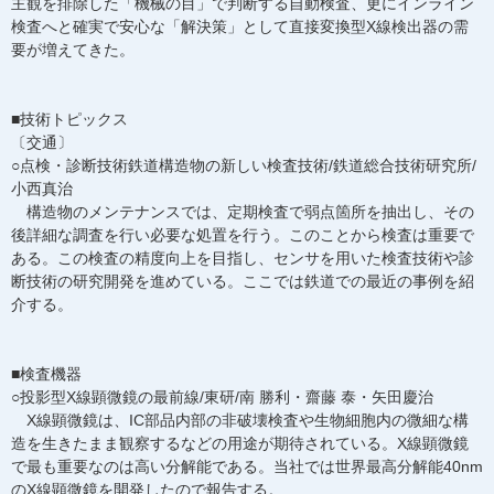
主観を排除した「機械の目」で判断する自動検査、更にインライン
検査へと確実で安心な「解決策」として直接変換型X線検出器の需
要が増えてきた。
■技術トピックス
〔交通〕
○点検・診断技術鉄道構造物の新しい検査技術/鉄道総合技術研究所/
小西真治
構造物のメンテナンスでは、定期検査で弱点箇所を抽出し、その
後詳細な調査を行い必要な処置を行う。このことから検査は重要で
ある。この検査の精度向上を目指し、センサを用いた検査技術や診
断技術の研究開発を進めている。ここでは鉄道での最近の事例を紹
介する。
■検査機器
○投影型X線顕微鏡の最前線/東研/南 勝利・齋藤 泰・矢田慶治
X線顕微鏡は、IC部品内部の非破壊検査や生物細胞内の微細な構
造を生きたまま観察するなどの用途が期待されている。X線顕微鏡
で最も重要なのは高い分解能である。当社では世界最高分解能40nm
のX線顕微鏡を開発したので報告する。