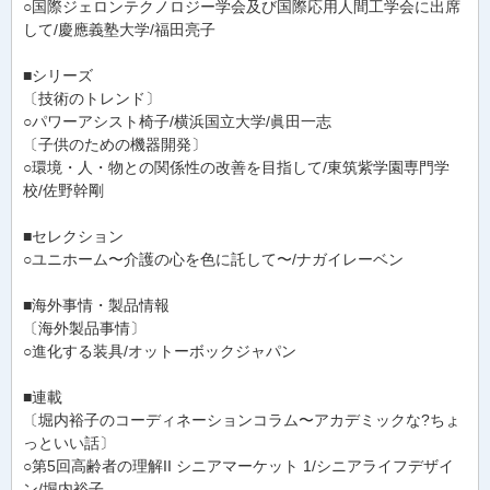
○国際ジェロンテクノロジー学会及び国際応用人間工学会に出席
して/慶應義塾大学/福田亮子
■シリーズ
〔技術のトレンド〕
○パワーアシスト椅子/横浜国立大学/眞田一志
〔子供のための機器開発〕
○環境・人・物との関係性の改善を目指して/東筑紫学園専門学
校/佐野幹剛
■セレクション
○ユニホーム〜介護の心を色に託して〜/ナガイレーベン
■海外事情・製品情報
〔海外製品事情〕
○進化する装具/オットーボックジャパン
■連載
〔堀内裕子のコーディネーションコラム〜アカデミックな?ちょ
っといい話〕
○第5回高齢者の理解II シニアマーケット 1/シニアライフデザイ
ン/堀内裕子