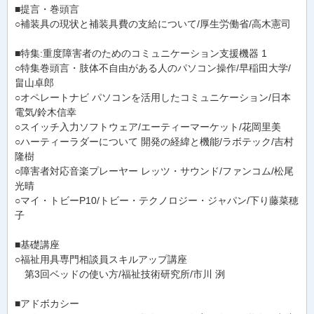
■提言・巻頭言
○補装具の現状と補装具費の支給について/厚生労働省/高木憲司
■特集:重度障害者のためのコミュニケーション支援機器 1
○特集巻頭言・肢体不自由がある人のパソコン操作/早稲田大学/
畠山卓郎
○オペレートナビ パソコンを活用したコミュニケーション/日本
電気/鈴木信幸
○スイッチ入力ソフトウェア/エーティーマーケット/花岡里美
○ハーティーラダーについて 開発の経緯と機能/ラボテック/吉村
隆樹
○障害者対応音楽プレーヤー レッツ・サウンド/ファンコム/松尾
光晴
○マイ・トビーP10/トビー・テクノロジー・ジャパン/下り藤菜穂
子
■基礎講座
○福祉用具専門相談員スキルアップ講座
第3回ベッドの使い方/福祉技術研究所/市川 洌
■アドボカシー