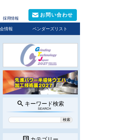
お問い合わせ
採用情報
会情報
ベンダーズリスト
search
キーワード検索
SEARCH
list_alt
カテゴリー