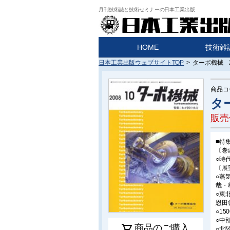
月刊技術誌と技術セミナーの日本工業出版
HOME
技術雑
日本工業出版ウェブサイトTOP
>
ターボ機械 2
商品コ
タ
販売
■特
〔巻
○時
〔展
○蒸
哉・
○東
恩田
○1
○中
shopping_cart
商品のご購入
○北