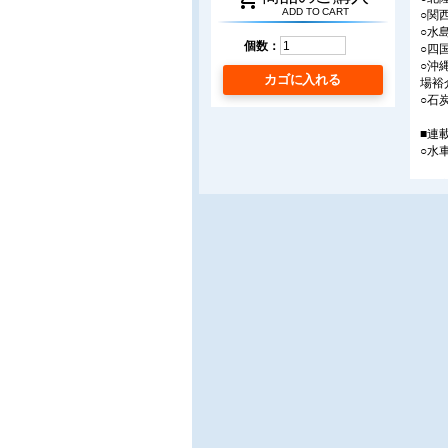
ADD TO CART
○関
○水
個数：
○四
○沖
カゴに入れる
場裕
○石
■連
○水
■会
○タ
富士
康次
■製
○超
○増
機装
○大
○蒸
○回
■協
○協