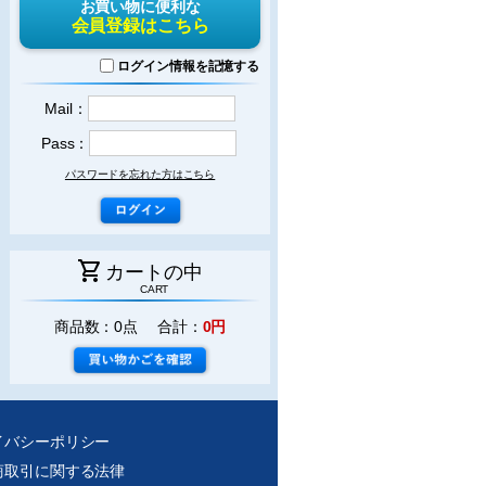
お買い物に便利な
会員登録はこちら
ログイン情報を記憶する
Mail：
Pass：
パスワードを忘れた方はこちら
shopping_cart
カートの中
CART
商品数：0点 合計：
0円
イバシーポリシー
商取引に関する法律