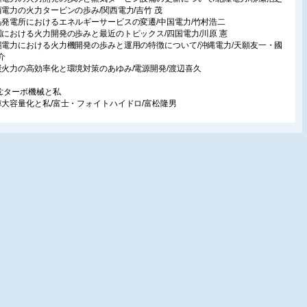
西電力の火力タービンの歩み/関西電力/吉竹 茂
島発電所におけるエネルギーサービスの変遷/中国電力/竹村浩二
国における火力開発の歩みと最近のトピックス/四国電力/川原 憲
縄電力における火力機開発の歩みと運用の特徴について/沖縄電力/天願友一・國
介
炭火力の高効率化と環境対策のあゆみ/電源開発/渡辺喜久
載:ターボ機械と私
車大容量化と私/富士・フォイトハイドロ/富松隆男
議報告
ーボ機械協会 通常総会 第59回総会講演会/荏原総合研究所/岡本秀伸/IHI/尾崎伸一/
電機システムズ/加藤秀雄/日立プラントテクノロジー/真鍋 明/九州工業大学/宮崎
品紹介
低水位運転ゲートポンプ/ミゾタ
速ギア一体型高速遠心コンプレッサ“PINNACLE COMPRESSOR”/サンダイン日
/日機装
容量&超高速ドライブ TMdriveシリーズ/東芝三菱電機産業システム
気タービン ビジュアルマニュアル/日立エンジニアリング・アンド・サービス
転機械のフィールド保守業務/日機装/日機装リューキテクノ
会ニュース
会ニュース/事務局