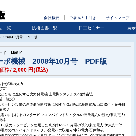
会社概要
ご購入の手引き
サイトマップ
誌一覧
技術図書一覧
日工セミナー
展示
008年10月号 PDF版
ード：
M0810
ーボ機械 2008年10月号 PDF版
価格/
2,000
円(税込)
集:わが国の火力
頭言〕
代とともに進化する火力発電/富士電機システムズ/酒井吉弘
望・解説〕
気タービン設備の余寿命診断技術に関する取組み/北海道電力/山口修司・藤井和
亀 知之
北電力におけるガスタービンコンバインドサイクルの開発導入の歴史/東北電力/
徳雄
500℃級ガスタービンを使用した高効率MACC発電の導入/東京電力/伊東恵一郎
部電力のコンバインドサイクル発電への取組み/中部電力/石井和哉
陸電力の火力開発の歩みと蒸気タービン設備の更新について/北陸電力/柳瀬浩之