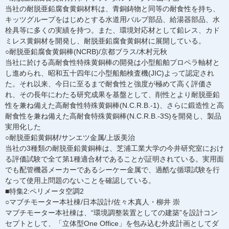
当社の耐脱亜鉛腐食黄銅材料は、青銅鋳物と同等の耐食性を持ち、
キッツグループをはじめとする水道用バルブ部品、給湯器部品、水
栓具等に多くの実績を持つ。また、環境対応材として鉛レス、カド
ミレス黄銅材を開発し、耐脱亜鉛腐食黄銅材に展開している。
○耐脱亜鉛腐食黄銅棒(NCRB)/京都ブラス/木村元秋
当社に於ける高耐食性特殊黄銅棒の開発は小型船舶プロペラ軸材と
し進められ、昭和五十四年に小型船舶検査機(JIC)よって認定され
た。それ以来、今日に至るまで耐食性と強度が極めて高く評価さ
れ、その長年にわたる研究成果を基盤として、削性とより耐脱亜鉛
性を兼ね備えた高耐食性特殊黄銅棒(N.C.R.B.-1)、さらに鍛造性と高
耐食性を兼ね備えた高耐食特殊黄銅棒(N.C.R.B.-3S)を開発し、製品
実用化した
○耐脱亜鉛黄銅材/サンエツ金属/上坂美治
当社の3種類の耐脱亜鉛黄銅棒は、芝浦工業大学の今井研究室におけ
る評価試験で全て第1種適合材であることが証明されている。実用面
でも配管機器メーカーであるシーケー金属で、過酷な循環試験を行
なって使用上問題のないことを確認している。
■特集2:ペリメータ空調2
○マブチモーター本社棟/日本設計/佐々木真人・柳井 崇
マブチモーター本社棟は、“環境調整装置としての建築”を設計コン
セプトとして、「立体型One Office」を包み込む外皮計画としてダ