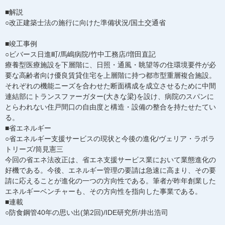
■解説
○改正建築士法の施行に向けた準備状況/国土交通省
■竣工事例
○ビバース日進町/馬嶋病院/竹中工務店/増田直記
療養型医療施設を下層階に、日照・通風・眺望等の住環境要件が必
要な高齢者向け優良賃貸住宅を上層階に持つ都市型重層複合施設。
それぞれの機能ニーズを合わせた断面構成を成立させるために中間
連結部にトランスファーガター(大きな梁)を設け、病院のスパンに
とらわれない住戸間口の自由度と構造・設備の整合を持たせたてい
る。
■省エネルギー
○省エネルギー支援サービスの現状と今後の進化/ヴェリア・ラボラ
トリーズ/筒見憲三
今回の省エネ法改正は、省エネ支援サービス業において業態進化の
好機である。今後、エネルギー管理の要請は急速に高まり、その要
請に応えることが進化の一つの方向性である。筆者が昨年創業した
エネルギーベンチャーも、その方向性を指向した事業である。
■連載
○防食鋼管40年の思い出(第2回)/IDE研究所/井出浩司