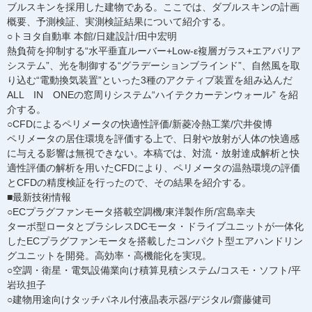
ブルスキンを採用した建物である。ここでは、ダブルスキンの計画
概要、予測検証、実測検証結果について紹介する。
○トヨタ自動車 本館/日建設計/田中宏明
熱負荷を抑制する“水平垂直ルーバー+Low-ε複層ガラス+エアバリア
システム”、光を制御する“グラデーションブラインド”、自然風を取
り込む“電動換気装置”といった3種のアクティブ装置を組み込んだ
ALL IN ONEの窓周りシステム“ハイテクカーテンウォール” を紹
介する。
○CFDによるペリメータの快適性評価/新菱冷熱工業/穴井俊博
ペリメータの居住環境を評価する上で、日射や放射が人体の快適感
に与える影響は無視できない。本稿では、対流・放射達成解析と快
適性評価の解析を用いたCFDにより、ペリメータの温熱環境の評価
とCFDの精度検証を行ったので、その結果を紹介する。
■最新技術情報
○ECプラグファンモータ搭載空調機/東洋製作所/宮島幸夫
ターボ型ロータとブラシレスDCモータ・ドライブユニットが一体化
したECプラグファンモータを搭載したコンパクト型エアハンドリン
グユニットを開発。高効率・高機能化を実現。
○空調・衛星・電気設備業向け積算見積システム/コスモ・ソフト/平
岩玖担子
○建物用途向けタッチパネル付液晶表示器/デジタル/齋藤健司