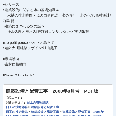
■シリーズ
○建築設備に関する水の基礎知識 4
水槽の排水時間・湯の自然循環・水の特性・水の化学/森村設計/
前島 健
○建築にまつわる水の話 5
浄水処理と廃水処理/渡辺コンサルタンツ/渡辺敬蔵
■Le petit pouce:ペットと暮らす
○老齢犬/畑建築デザイン/畑由起子
■市場動向
○素材価格動向
■News & Products"
建築設備と配管工事 2008年8月号 PDF版
商品コード：
日工の技術雑誌
関連カテゴリ：
日工の技術雑誌
>
建築設備と配管工事
日工の技術雑誌
>
建築設備と配管工事
>
建築設備と配管工事 2008年