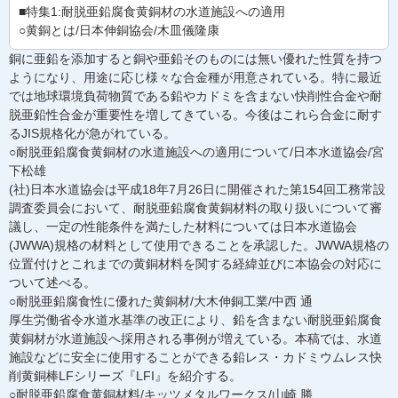
■特集1:耐脱亜鉛腐食黄銅材の水道施設への適用
○黄銅とは/日本伸銅協会/木皿儀隆康
銅に亜鉛を添加すると銅や亜鉛そのものには無い優れた性質を持つ
ようになり、用途に応じ様々な合金種が用意されている。特に最近
では地球環境負荷物質である鉛やカドミを含まない快削性合金や耐
脱亜鉛性合金が重要性を増してきている。今後はこれら合金に耐す
るJIS規格化が急がれている。
○耐脱亜鉛腐食黄銅材の水道施設への適用について/日本水道協会/宮
下松雄
(社)日本水道協会は平成18年7月26日に開催された第154回工務常設
調査委員会において、耐脱亜鉛腐食黄銅材料の取り扱いについて審
議し、一定の性能条件を満たした材料については日本水道協会
(JWWA)規格の材料として使用できることを承認した。JWWA規格の
位置付けとこれまでの黄銅材料を関する経緯並びに本協会の対応に
ついて述べる。
○耐脱亜鉛腐食性に優れた黄銅材/大木伸銅工業/中西 通
厚生労働省令水道水基準の改正により、鉛を含まない耐脱亜鉛腐食
黄銅材が水道施設へ採用される事例が増えている。本稿では、水道
施設などに安全に使用することができる鉛レス・カドミウムレス快
削黄銅棒LFシリーズ『LFI』を紹介する。
○耐脱亜鉛腐食黄銅材料/キッツメタルワークス/山崎 勝