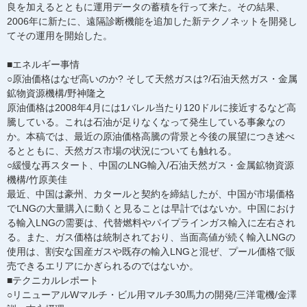
良を加えるとともに運用データの蓄積を行って来た。その結果、
2006年に新たに、遠隔診断機能を追加した新テクノネットを開発し
てその運用を開始した。
■エネルギー事情
○原油価格はなぜ高いのか? そして天然ガスは?/石油天然ガス・金属
鉱物資源機構/野神隆之
原油価格は2008年4月には1バレル当たり120ドルに接近するなど高
騰している。これは石油が足りなくなって発生している事象なの
か。本稿では、最近の原油価格高騰の背景と今後の展望につき述べ
るとともに、天然ガス市場の状況についても触れる。
○緩慢な再スタート、中国のLNG輸入/石油天然ガス・金属鉱物資源
機構/竹原美佳
最近、中国は豪州、カタールと契約を締結したが、中国が市場価格
でLNGの大量購入に動くと見ることは早計ではないか。中国におけ
る輸入LNGの需要は、代替燃料やパイプラインガス輸入に左右され
る。また、ガス価格は統制されており、当面高値が続く輸入LNGの
使用は、割安な国産ガスや既存の輸入LNGと混ぜ、プール価格で販
売できるエリアにかぎられるのではないか。
■テクニカルレポート
○リニューアルWマルチ・ビル用マルチ30馬力の開発/三洋電機/金澤