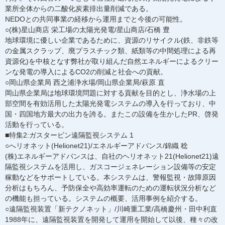
業所全体からの二酸化炭素排出量削減である。
NEDOとの共同事業の経移から運用までと今後の可能性。
○(株)星山商店 栄工場の太陽光発電/星山商店/石橋 豊
地球環境に優しい企業であるために、資源のリサイクル(鉄、非鉄等
の金属スクラップ、廃プラスチック類、紙類等の中間処理による再
資源化)を中核となす弊社が取り組んだ自然エネルギーによるクリー
ンな発電の導入によるCO2の削減と社会への貢献。
○岡山県企業局 西之浦浄水場/岡山県企業局/萩原 直
岡山県企業局は地球環境問題に対する貢献を目的とし、浄水場の上
部空間を有効活用した太陽光発電システムの導入を行っており、中
国・四国地方最大の出力を誇る。またこの設備を生かしたPR、啓発
活動を行っている。
■特集2:ガスタービン遠隔監視システム 1
○へリオネット(Helionet21)/エネルギーアドバンス/錦織 稔
(株)エネルギーアドバンスは、自社のヘリオネット21(Helionet21)遠
隔監視システムを活用し、ガスコージェネレーション設備等の安定
稼動などをサポートしている。本システムは、警報監視・故障原因
分析はもちろん、予防保全や高効率運転のための運転状況分析など
の機能も担っている。システムの概要、活用事例を紹介する。
○遠隔監視装置「新テクノネット」/川崎重工業/高橋慶州・田中利直
1988年に、遠隔監視装置を開発して運用を開始して以後、種々の改