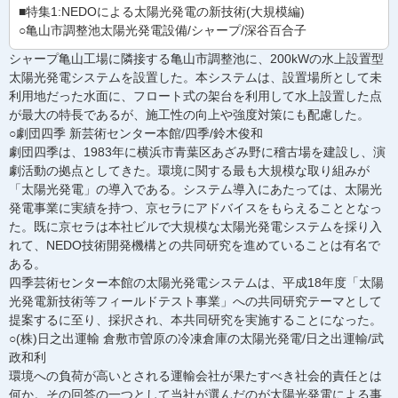
■特集1:NEDOによる太陽光発電の新技術(大規模編)
○亀山市調整池太陽光発電設備/シャープ/深谷百合子
シャープ亀山工場に隣接する亀山市調整池に、200kWの水上設置型
太陽光発電システムを設置した。本システムは、設置場所として未
利用地だった水面に、フロート式の架台を利用して水上設置した点
が最大の特長であるが、施工性の向上や強度対策にも配慮した。
○劇団四季 新芸術センター本館/四季/鈴木俊和
劇団四季は、1983年に横浜市青葉区あざみ野に稽古場を建設し、演
劇活動の拠点としてきた。環境に関する最も大規模な取り組みが
「太陽光発電」の導入である。システム導入にあたっては、太陽光
発電事業に実績を持つ、京セラにアドバイスをもらえることとなっ
た。既に京セラは本社ビルで大規模な太陽光発電システムを採り入
れて、NEDO技術開発機構との共同研究を進めていることは有名で
ある。
四季芸術センター本館の太陽光発電システムは、平成18年度「太陽
光発電新技術等フィールドテスト事業」への共同研究テーマとして
提案するに至り、採択され、本共同研究を実施することになった。
○(株)日之出運輸 倉敷市曽原の冷凍倉庫の太陽光発電/日之出運輸/武
政和利
環境への負荷が高いとされる運輸会社が果たすべき社会的責任とは
何か。その回答の一つとして当社が選んだのが太陽光発電による事