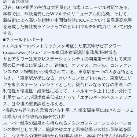
訓・吉永摂理
現在、GHP業界の主流は大容量化と市場リニューアル対応である。
本稿では、昨秋発売したWマルチのリニューアル対応機、そして、
新技術による高い信頼性と中間負荷時のCOPにおいて業界最高水準
を達成した弊社初ラインナップのビル用マルチ30馬力について紹介
する。
■フィールドレポート
○エネルギーのベストミックスを考慮した東京駅サピアタワー
(SapiaTower)/ジェイアール東日本建築設計事務所/松村博志
サピアタワーは東京駅ステーションシティの開発第一弾として東京
駅の日本橋口に完成した。建物は、オフィス、ホテル、コンファレ
ンスの3つの機能から構成されている。東京駅を一つの大きな街とと
らえ、「東京駅が街になる」というコンセプトのもと、東京駅エリ
アを東京ステーションシティとした。複合ビルならではの用途上の
利便性と環境性・経済性に応じて、エネルギーを上手に使い分けて
利用することが環境負荷低減にとって「エネルギーのベストミック
ス」は今後の重要課題と考える。
○温泉から得られる天然ガスを利用した極楽湯柏店におけるコージェ
ネ導入/日比谷総合設備/佐竹江井
スーパー銭湯の温泉から得られるメタンガスをコージェネレーショ
ンの燃料として用い、施設の省エネと温室効果ガス排出量削減を図
り、システムの運転開始から約1年を経た。本編では導入の経緯とシ