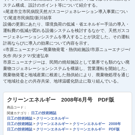
ステム構成、設計のポイント等について紹介する。
○尾道市立市民病院天然ガスコージェネレーション導入事業につい
て/尾道市民病院/新川禎享
設備の更新にあたり、環境負荷の低減・省エネルギー手法の導入・
運転費の低減が図れる設備システムを検討するなかで、天然ガスコ
ージェネレーションシステムを導入することが決定した。その運転
計画ならびに導入の効果について内容を示す。
○市原ニューエナジー廃棄物発電・熱供給施設/市原ニューエナジー/
矢作 尚/タクマ/安達弘幸
市原ニューエナジーは、民間の焼却施設として業界でも類のない廃
棄物コジェネレーションシステムを構築し、営業運転を開始した。
廃棄物発電と地域産業に根差した熱供給により、廃棄物処理を通じ
て地域社会との共存共栄、地球温暖化防止に取り組んでいる。
クリーンエネルギー 2008年6月号 PDF版
商品コード：
日工の技術雑誌
関連カテゴリ：
日工の技術雑誌
>
クリーンエネルギー
日工の技術雑誌
>
クリーンエネルギー
>
クリーンエネルギー 2008年
日工の技術雑誌
>
クリーンエネルギー
>
クリーンエネルギー PDF版