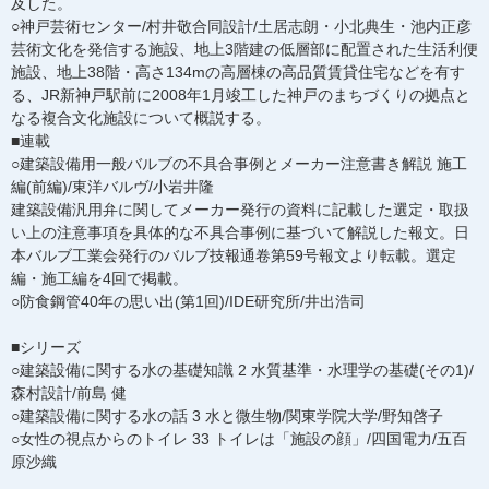
及した。
○神戸芸術センター/村井敬合同設計/土居志朗・小北典生・池内正彦
芸術文化を発信する施設、地上3階建の低層部に配置された生活利便
施設、地上38階・高さ134mの高層棟の高品質賃貸住宅などを有す
る、JR新神戸駅前に2008年1月竣工した神戸のまちづくりの拠点と
なる複合文化施設について概説する。
■連載
○建築設備用一般バルブの不具合事例とメーカー注意書き解説 施工
編(前編)/東洋バルヴ/小岩井隆
建築設備汎用弁に関してメーカー発行の資料に記載した選定・取扱
い上の注意事項を具体的な不具合事例に基づいて解説した報文。日
本バルブ工業会発行のバルブ技報通卷第59号報文より転載。選定
編・施工編を4回で掲載。
○防食鋼管40年の思い出(第1回)/IDE研究所/井出浩司
■シリーズ
○建築設備に関する水の基礎知識 2 水質基準・水理学の基礎(その1)/
森村設計/前島 健
○建築設備に関する水の話 3 水と微生物/関東学院大学/野知啓子
○女性の視点からのトイレ 33 トイレは「施設の顔」/四国電力/五百
原沙織