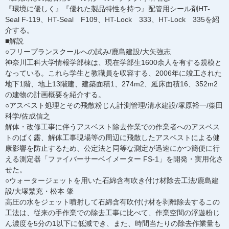
『環境に優しく』『優れた製品特性を持つ』配管用シール剤HT-
Seal F-119、HT-Seal F109、HT-Lock 333、HT-Lock 335を紹
介する。
■解説
○フリープランスクールへの試み/鹿島建設/大矢強志
神奈川工科大学情報学部棟は、現在学部生1600余人を有する規模と
なっている。これら学生と教職員を収容する、2006年に竣工された
地下1階、地上13階建、建築面積1、274m2、延床面積16、352m2
の建物の計画概要を紹介する。
○アスベスト処理とその飛散粉じん計測管理/清水建設/塚原裕一/柴田
科学/佐成信之
解体・改修工事に伴うアスベスト除去作業での作業者へのアスベス
トのばく露、解体工事現場等の周辺に飛散したアスベストによる健
康影響を防止するため、公定法と同等な測定が迅速にかつ簡便に行
える測定器「ファイバーサーベイメーター FS-1」を開発・実用化さ
せた。
○ウォータージェットを用いた石綿含有吹き付け材除去工法/鹿島建
設/大塚繁充・松本 肇
高圧の水をジェット噴射して石綿含有吹付け材を剥離除去するこの
工法は、従来の手作業での除去工事に比べて、作業空間の浮遊粉じ
ん濃度を5分の1以下に低減でき、また、時間当たりの除去作業量も