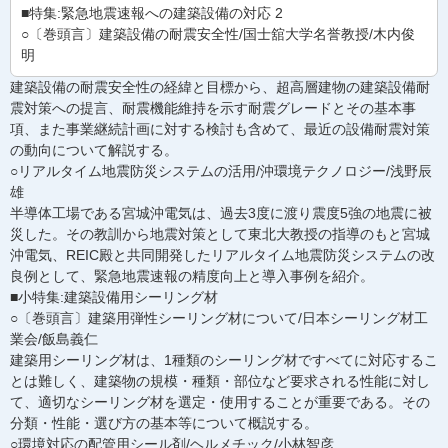
■特集:緊急地震速報への建築設備の対応 2
○〔巻頭言〕建築設備の耐震安全性/国士舘大学名誉教授/木内俊
明
建築設備の耐震安全性の経緯と目標から、超高層建物の建築設備耐
震対策への提言、耐震機能維持を示す耐震グレードとその基本事
項、また事業継続計画に対する検討も含めて、最近の設備耐震対策
の動向について解説する。
○リアルタイム地震防災システムの活用/沖環境テクノロジー/浅野辰
雄
半導体工場である宮城沖電気は、過去3度に渡り震度5強の地震に被
災した。その教訓から地震対策として東北大教授の指導のもと宮城
沖電気、REIC殿と共同開発したリアルタイム地震防災システムの改
良例として、緊急地震速報の精度向上と導入事例を紹介。
■小特集:建築設備用シーリング材
○〔巻頭言〕建築用弾性シーリング材について/日本シーリング材工
業会/飯島義仁
建築用シーリング材は、1種類のシーリング材ですべてに対応するこ
とは難しく、建築物の規模・種類・部位など要求される性能に対し
て、適切なシーリング材を選定・使用することが重要である。その
分類・性能・選び方の基本等について概説する。
○環境対応の配管用シール剤/ヘルメチック/小林智彦