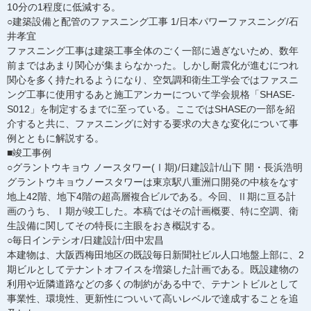
10分の1程度に低減する。
○建築設備と配管のファスニング工事 1/日本パワーファスニング/石
井孝宜
ファスニング工事は建築工事全体のごく一部に過ぎないため、数年
前まではあまり関心が集まらなかった。しかし耐震化が進むにつれ
関心を多く持たれるようになり、空気調和衛生工学会ではファスニ
ング工事に使用するあと施工アンカーについて学会規格「SHASE-
S012」を制定するまでに至っている。ここではSHASEの一部を紹
介すると共に、ファスニングに対する要求の大きな変化について事
例とともに解説する。
■竣工事例
○グラントウキョウ ノースタワー(Ⅰ期)/日建設計/山下 開・長浜浩明
グラントウキョウノースタワーは東京駅八重洲口開発の中核をなす
地上42階、地下4階の超高層複合ビルである。今回、Ⅱ期に亘る計
画のうち、Ⅰ期が竣工した。本稿ではその計画概要、特に空調、衛
生設備に関してその特長に主眼をおき概説する。
○毎日インテシオ/日建設計/田中宏昌
本建物は、大阪西梅田地区の既設毎日新聞社ビル人口地盤上部に、2
期ビルとしてテナントオフイスを増築した計画である。既設建物の
利用や近隣道路などの多くの制約がある中で、テナントビルとして
事業性、環境性、更新性についいて高いレベルで達成することを追