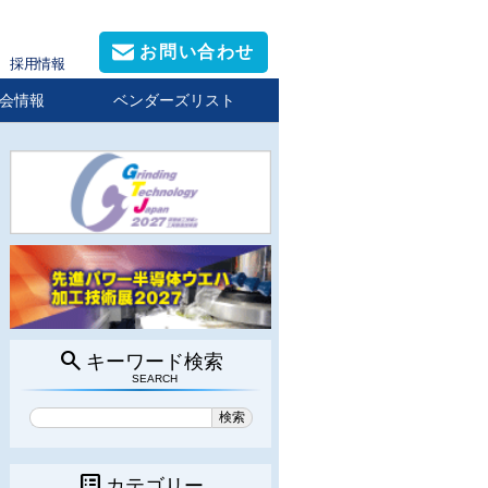
お問い合わせ
採用情報
会情報
ベンダーズリスト
search
キーワード検索
SEARCH
list_alt
カテゴリー