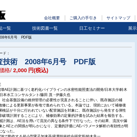
会社概要
ご購入の手引き
サイトマップ
誌一覧
技術図書一覧
日工セミナー
展示
08年6月号 PDF版
ード：
査技術 2008年6月号 PDF版
価格/
2,000
円(税込)
説
破壊AE計測に基づく老朽化パイプラインの水密性能照査法の開発/日本大学/鈴木
/日本水工コンサルタント/藤田 茂・伊藤久也
、社会基盤設備の維持管理の必要性が見直されることに伴い、既存施設の補
改修による更新事業が各地で進められている。本論では、現状において補修後
果検証が十分に行われていない配管施設を対象に、既存施設から発生する弾性
非破壊計測することにより、補修効果の定量的評価を試みた結果を報告する。
波計測は、AE法を用いて流況の異なる条件下で行なった。その結果、流況や漏
象とAEとの関係が明らかになり、定量的評価にAEパラメータ解析の有効性が明
になった。
電池で動作する超小型電子加速器/産業技術総合研究所/鈴木良一