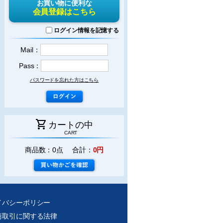
お買い物に便利な
会員登録はこちら
ログイン情報を記憶する
Mail：
Pass：
パスワードを忘れた方はこちら
shopping_cart
カートの中
CART
商品数：0点 合計：
0円
イバシーポリシー
商取引に関する法律