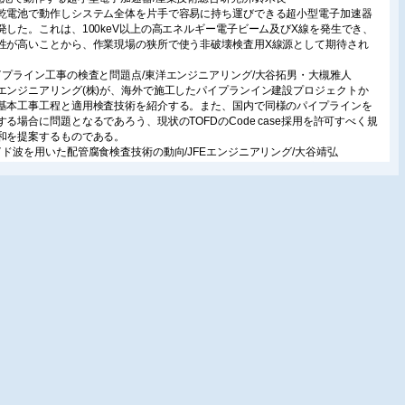
乾電池で動作しシステム全体を片手で容易に持ち運びできる超小型電子加速器
発した。これは、100keV以上の高エネルギー電子ビーム及びX線を発生でき、
性が高いことから、作業現場の狭所で使う非破壊検査用X線源として期待され
イプライン工事の検査と問題点/東洋エンジニアリング/大谷拓男・大槻雅人
エンジニアリング(株)が、海外で施工したパイプランイン建設プロジェクトか
基本工事工程と適用検査技術を紹介する。また、国内で同様のパイプラインを
する場合に問題となるであろう、現状のTOFDのCode case採用を許可すべく規
和を提案するものである。
イド波を用いた配管腐食検査技術の動向/JFEエンジニアリング/大谷靖弘
の計測で数十メートルの検査を可能とするガイド波を用いた配管腐食検査技術
既設配管を効率的に診断できる技術として期待されている。本報では、技術の
や現状の課題について述べるとともに弊社が開発した配管壁貫通部腐食診断技
ついて紹介する。
膜下の金属腐食診断装置/大日本塗料/永井昌憲
下金属腐食診断装置は、塗膜および塗膜下金属の劣化を電気化学的に測定する
で、目視で発見される前に構造物の危険を察知することができる。
道車軸の超音波探傷技術/住友金属テクノロジー/石原道章
保安部品のひとつである鉄道車軸の超音波探傷を自動化した装置の最近の事例
介。中空軸、中実軸それぞれに対応した探傷方法、探触子、信号処理方法に関
、その概要を示す。
調波測定によるオーステナイト系ステンレス鋼の疲労損傷度評価/非破壊検査/松
行
ステナイト系ステンレス鋼の疲労損傷度の非破壊的測定を目的として、超音波
特性、とくにその第3高調波に注目した実験と解析を行った。その結果、第3高
振幅の疲労に伴う変化傾向を説明し、第3高調波を利用した疲労損傷度の非破壊