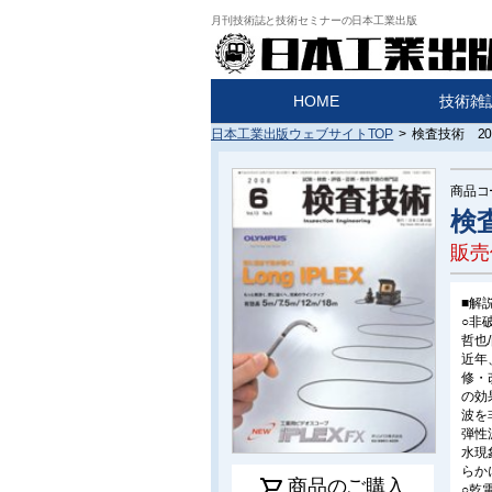
月刊技術誌と技術セミナーの日本工業出版
HOME
技術雑
日本工業出版ウェブサイトTOP
>
検査技術 20
商品コ
検
販売
■解
○非
哲也
近年
修・
の効
波を
弾性
水現
らか
shopping_cart
商品のご購入
○乾