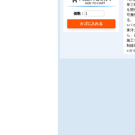
ADD TO CART
単三
を開
個数：
可搬
る。
カゴに入れる
○パ
東洋
ら、
施工
制緩
○ガ
一度
は、
概要
術に
○塗
塗膜
装置
○鉄
重要
を紹
して
○高
原重
オー
伝播
調波