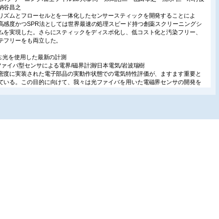
納谷昌之
ズムとフローセルとを一体化したセンサースティックを開発することによ
高感度かつSPR法としては世界最速の処理スピード持つ創薬スクリーニングシ
ムを実現した。さらにスティックをディスポ化し、低コスト化と汚染フリー、
テフリーをも両立した。
集:光を使用した最新の計測
ファイバ型センサによる電界/磁界計測/日本電気/岩波瑞樹
度に実装された電子部品の実動作状態での電気特性評価が、ますます重要と
ている。この目的に向けて、我々は光ファイバを用いた電磁界センサの開発を
ている。小型、高空間分解能、広帯域、低侵襲といった優れた特徴を持つ光フ
バ型電磁界センサの計測原理と、それを用いた微細回路上電磁界分布の測定例
介する。また、最近新たに開発された超小型センサについても紹介する。
ジタル画像による3D計測とその応用例/トプコン/渡邉広登・高地伸夫・山田光晴/
コンテクノハウス/横山 宏・高井哲男
、工業計測分野における3次元計測はプローブ等を用いた接触式タイプが大半
ったが、作業効率の点から計測点数に限度があり、所望の形状を間引いた状態
計測である。それに対して現在では、膨大な計測点数を一度に計測する非接触3
計測が工業計測分野の主流となっている。その中でもステレオ画像を用いた3D
計測法は、計測用画像取得の際の瞬時性、可搬性から、近年工業計測分野に取
れられつつある1)。さらに計測した3Dデータ上に計測用画像をテクスチャとし
り付けることができるため、3Dデータのみならずテクスチャも重視するユーザ
とってはメリットが大きい。また本方式では、計測用画像をデジタルカメラに
時にシャッターを切って取得することができるため、人体等の動的対象物の一
計測するのにも適している。本稿では、工業用計測向けに計測ツールとして開
た基準尺を用いて精度評価を行った結果と、基準尺を使用した応用事例を示