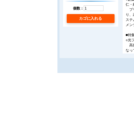
仁・
個数：
プリ
り、
カゴに入れる
ステ
メン
■特
○光
高密
なっ
進め
ァイ
を紹
○デ
トプ
従来
であ
での
次元
画像
り入
て貼
ーに
て瞬
瞬を
発し