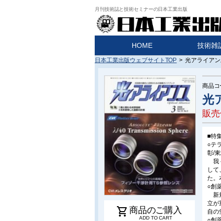
月刊技術誌と技術セミナーの日本工業出版
HOME
技術雑
日本工業出版ウェブサイトTOP
>
光アライアンス
商品コ
光
販売
■特
○テ
彰/
我々
して
た。
○創
新規
立が
shopping_cart
商品のご購入
自の
ADD TO CART
○創