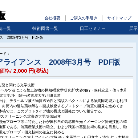
会社概要
ご購入の手引き
サイトマップ
誌一覧
技術図書一覧
日工セミナー
展示
 2008年3月号 PDF版
ード：
アライアンス 2008年3月号 PDF版
価格/
2,000
円(税込)
集:薬と関わる光学技術
ラヘルツ波による禁止薬物の探知/理化学研究所/大谷知行・保科宏道・佐々木芳
東北大学/小川雄一/名古屋大学/川瀬晃道
は、テラヘルツ波の物質透過性と指紋スペクトルによる物質同定能力を利用
、封筒内の違法薬物等を非開披検査するプロトタイプ装置の開発を進めてき
本稿では、このプロトタイプ機の構成と開発について報告する。
薬スクリーニング/北海道大学/金城政孝
光プローブ等に特化したわが国独自の高感度蛍光イメージング側光技術の確
重要である。装薬産業技術の確立、および我国の基盤技術の発展を目差し、独
蛍光プローブ・側光技術の確立に努める
薬スクリーニング/富士フイルム/大塚 尚・来馬浩二・山田孝之・清水 仁・木村俊