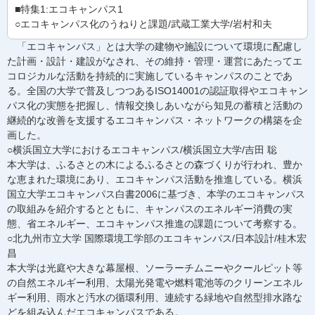
■特集1:エコキャンパス1
○エコキャンパス化のうねりと課題/武蔵工業大学/岩村和夫
「エコキャンパス」とは大学の建物や施設について環境に配慮し
た計画・設計・建設がなされ、その維持・管理・運営にあたってエ
コロジカルな活動を持続的に実施しているキャンパスのことであ
る。全国の大学で普及しつつあるISO14001の認証取得やエコキャン
パス化の実態を把握し、情報交換しあいながら知見の蓄積と活動の
継続的な改善を支援するエコキャンパス・ネットワークの構築を企
画した。
○横浜国立大学におけるエコキャンパス/横浜国立大学/吉田 聡
本大学は、ふるさとの木によるふるさとの森づくりが行われ、豊か
な恵まれた環境にあり、エコキャンパス活動を推進している。横浜
国立大学エコキャンパス白書2006に基づき、本学のエコキャンパス
の取組みを紹介するとともに、キャンパスのエネルギー消費の実
態、省エネルギー、エコキャンパス推進の課題について考察する。
○北九州市立大学 国際環境工学部のエコキャンパス/日本設計/桂木宏
昌
本大学は光庭や大きな幕屋根、ソーラーチムニーやクールピット等
の自然エネルギー利用、太陽光発電や燃料電池等のクリーンエネル
ギー利用、雨水と汚水の循環利用、連続する緑地や自然型排水路な
どを組み込んだエコキャンパスである。