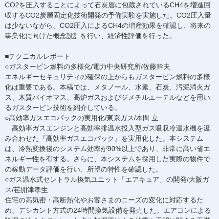
CO2を圧入することによって石炭層に包蔵されているCH4を増進回
収するCO2炭層固定化技術開発の予備実験を実施した。CO2圧入量
は少ないながら、CO2圧入によるCH4の増産効果を確認し、将来の
事業化に向けた概念設計を行い、経済性評価を行った。
■テクニカルレポート
○ガスタービン燃料の多様化/電力中央研究所/佐藤幹夫
エネルギーセキュリティの確保の上からもガスタービン燃料の多様
化は重要である。本稿では、メタノール、水素、石炭、汚泥消火ガ
ス、木質バイオマス、高炉ガスおよびジメチルエーテルなどを用い
るガスタービン技術を紹介している。
○高効率ガスエコパックの実用化/東京ガス/本間 立
高効率ガスエンジンと高効率排温水投入型ガス吸収冷温水機を汲
み合わせた『高効率ガスエコパック』を実用化した。本システム
は、冷熱変換後のシステム効率が90%以上であり、非常に高い省エ
ネルギー性を有する。さらに、本システムを採用した実際の物件で
の稼動データ評価を行い、所望の特性を確認した。
○ガス温水式セントラル換気ユニット「エアキュア」の開発/大阪ガ
ス/荏開津孝生
住宅の高気密・高断熱化やお客さまのニーズの変化に対応するた
め、デシカント方式の24時間換気設備を発売した。エアコンによる