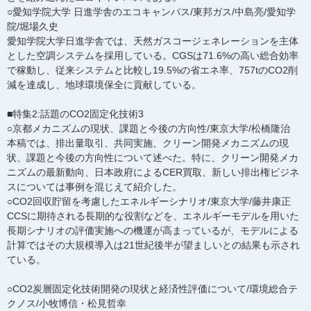
○愛知学院大学 日進学舎のエコキャンパス/東邦ガス/中島亮/愛知学
院/堀場久史
愛知学院大学日進学舎では、天然ガスコージェネレーションを主体
とした空調システムを採用している。CGSは71.6%の高い総合効率
で稼動し、従来システムと比較し19.5%の省エネ率、757tのCO2削
減を達成し、地球環境保全に貢献している。
■特集2:話題のCO2固定化技術3
○京都メカニズムの現状、課題と今後の方向性/東京大学/松橋隆治
本稿では、排出量取引、共同実施、クリーン開発メカニズムの現
状、課題と今後の方向性について述べた。特に、クリーン開発メカ
ニズムの最新動向、日本政府によるCER買取、新しい排出権ビジネ
スについては事例を混じえて紹介した。
○CO2回収貯留を考慮したエネルギーシナリオ/東京大学/藤井康正
CCSに期待される長期的な役割などを、エネルギーモデルを用いた
長期シナリオの評価実施への機運が高まっているが、モデルによる
計算ではその大規模導入は21世紀後半が望ましいとの結果も示され
ている。
○CO2炭層固定化技術開発の現状と経済性評価について/環境総合テ
クノス/小牧博信・松見哲幸