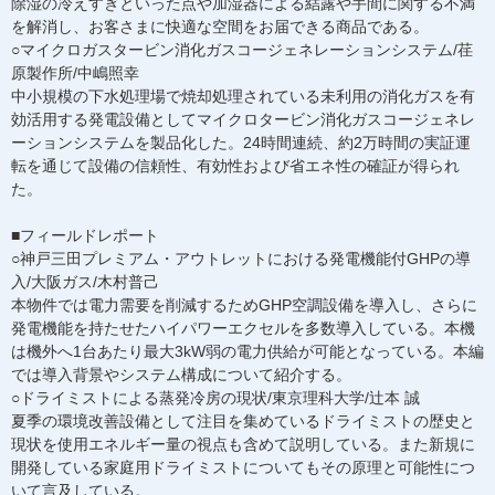
除湿の冷えすぎといった点や加湿器による結露や手間に関する不満
を解消し、お客さまに快適な空間をお届できる商品である。
○マイクロガスタービン消化ガスコージェネレーションシステム/荏
原製作所/中嶋照幸
中小規模の下水処理場で焼却処理されている未利用の消化ガスを有
効活用する発電設備としてマイクロタービン消化ガスコージェネレ
ーションシステムを製品化した。24時間連続、約2万時間の実証運
転を通じて設備の信頼性、有効性および省エネ性の確証が得られ
た。
■フィールドレポート
○神戸三田プレミアム・アウトレットにおける発電機能付GHPの導
入/大阪ガス/木村普己
本物件では電力需要を削減するためGHP空調設備を導入し、さらに
発電機能を持たせたハイパワーエクセルを多数導入している。本機
は機外へ1台あたり最大3kW弱の電力供給が可能となっている。本編
では導入背景やシステム構成について紹介する。
○ドライミストによる蒸発冷房の現状/東京理科大学/辻本 誠
夏季の環境改善設備として注目を集めているドライミストの歴史と
現状を使用エネルギー量の視点も含めて説明している。また新規に
開発している家庭用ドライミストについてもその原理と可能性につ
いて言及している。