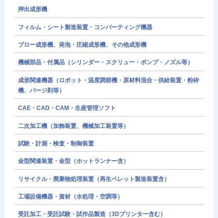
押出成形機
フィルム・シート製造装置・コンバーティング機器
ブロー成形機、発泡・圧縮成形機、その他成形機
機械部品・付属品（シリンダー・スクリュー・ポンプ・ノズル等）
成形関連機器（ロボット・温度調節機・原材料混合・供給装置・粉砕
機、パージ剤等）
CAE・CAD・CAM・生産管理ソフト
二次加工機（加飾装置、機械加工装置等）
試験・計測・検査・制御装置
金型関連装置・金型（ホットランナー含）
リサイクル・廃棄物処理装置（再生ペレット製造装置含）
工場設備機器・資材（水処理・空調等）
受託加工・受託試験・試作品製造（3Dプリンター含む）