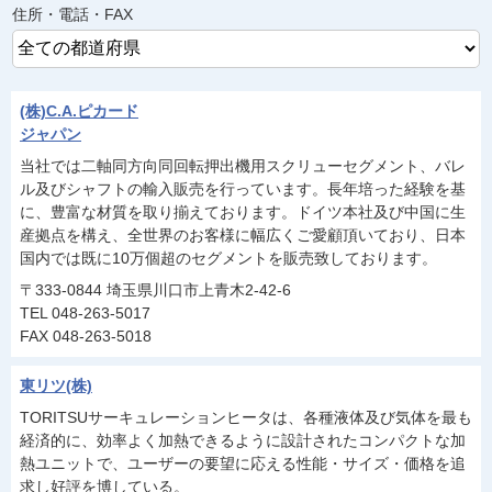
住所・電話・FAX
(株)C.A.ピカード
ジャパン
当社では二軸同方向同回転押出機用スクリューセグメント、バレ
ル及びシャフトの輸入販売を行っています。長年培った経験を基
に、豊富な材質を取り揃えております。ドイツ本社及び中国に生
産拠点を構え、全世界のお客様に幅広くご愛顧頂いており、日本
国内では既に10万個超のセグメントを販売致しております。
〒333-0844 埼玉県川口市上青木2-42-6
TEL 048-263-5017
FAX 048-263-5018
東リツ(株)
TORITSUサーキュレーションヒータは、各種液体及び気体を最も
経済的に、効率よく加熱できるように設計されたコンパクトな加
熱ユニットで、ユーザーの要望に応える性能・サイズ・価格を追
求し好評を博している。