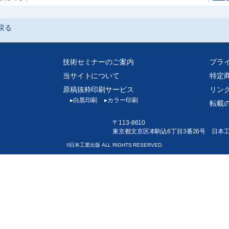
戻る
技術セミナーのご案内
プラ
当サイトについて
特定
原稿抜粋印刷サービス
リン
▸
白黒印刷
▸
カラー印刷
転載
〒113-8610
東京都文京区本駒込6丁目3番26号 日本
©日本工業出版 ALL RIGHTS RESERVED.