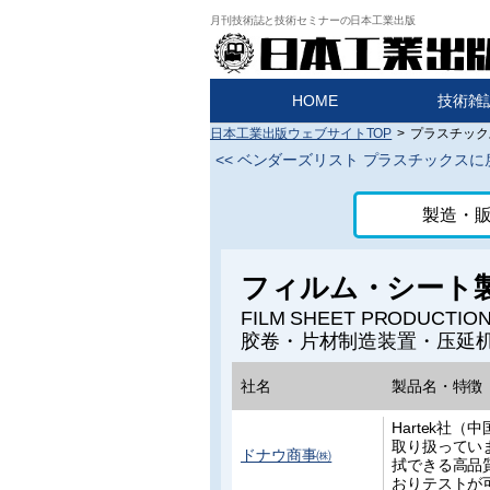
月刊技術誌と技術セミナーの日本工業出版
HOME
技術雑
日本工業出版ウェブサイトTOP
>
プラスチック
<<
ベンダーズリスト プラスチックスに
製造・
フィルム・シート
FILM SHEET PRODUCTIO
胶卷・片材制造装置・压延
社名
製品名・特徴
Hartek社
取り扱ってい
ドナウ商事㈱
拭できる高品
おりテストが