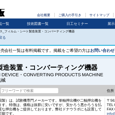
会社概要
ご購入の手引き
サイトマップ
誌一覧
技術図書一覧
日工セミナー
展示
ス_フィルム・シート製造装置・コンバーティング機器
戻る
販売会社一覧は有料掲載です。掲載をご希望の方は
お問い合わせ
製造装置・コンバーティング機器
N DEVICE・CONVERTING PRODUCTS MACHINE
机械
住所
（中国製）は、試験機専門メーカーです。単軸押出機や二軸押出機を
〒56
ます。特徴は、価格は抜群に安いですが、安かろう悪かろうを払
TEL 
質な押出機をご提供しております。弊社ドナウラボにも設置して
FAX 
可能です。
info