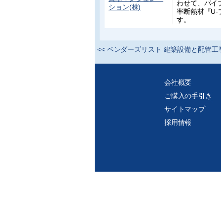
わせて、パイ
ション(株)
率断熱材『U
す。
<<
ベンダーズリスト 建築設備と配管工
会社概要
ご購入の手引き
サイトマップ
採用情報