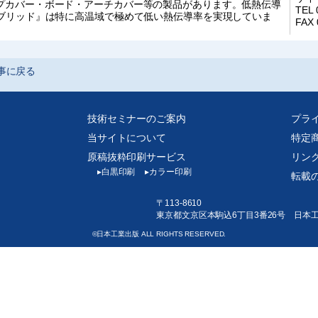
プカバー・ボード・アーチカバー等の製品があります。低熱伝導
TEL 
-ブリッド』は特に高温域で極めて低い熱伝導率を実現していま
FAX 
事に戻る
技術セミナーのご案内
プラ
当サイトについて
特定
原稿抜粋印刷サービス
リン
▸
白黒印刷
▸
カラー印刷
転載
〒113-8610
東京都文京区本駒込6丁目3番26号 日本
©日本工業出版 ALL RIGHTS RESERVED.