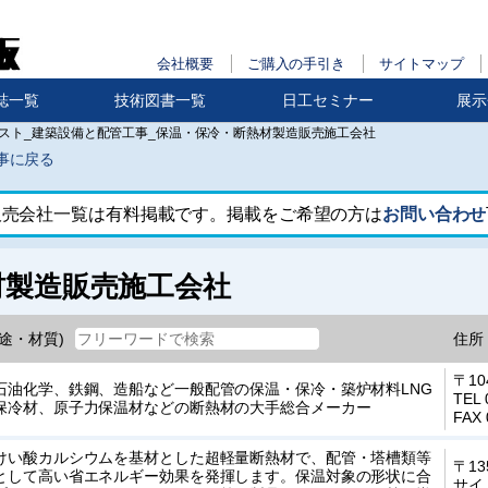
会社概要
ご購入の手引き
サイトマップ
誌一覧
技術図書一覧
日工セミナー
展示
スト_建築設備と配管工事_保温・保冷・断熱材製造販売施工会社
事に戻る
販売会社一覧は有料掲載です。掲載をご希望の方は
お問い合わせ
材製造販売施工会社
途・材質)
住所
〒10
石油化学、鉄鋼、造船など一般配管の保温・保冷・築炉材料LNG
TEL 
保冷材、原子力保温材などの断熱材の大手総合メーカー
FAX 
けい酸カルシウムを基材とした超軽量断熱材で、配管・塔槽類等
〒13
として高い省エネルギー効果を発揮します。保温対象の形状に合
サイ