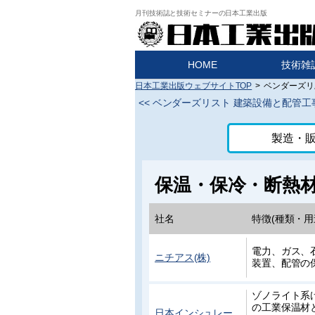
月刊技術誌と技術セミナーの日本工業出版
HOME
技術雑
日本工業出版ウェブサイトTOP
>
ベンダーズリ
<<
ベンダーズリスト 建築設備と配管工
製造・
保温・保冷・断熱
社名
特徴(種類・用
電力、ガス、
ニチアス(株)
装置、配管の
ゾノライト系
の工業保温材
日本インシュレー