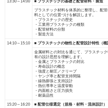
13:30～14:00
■ プラスチックの基礎と配管材料・製造
プラスチック材料を体系的に整理し、配管
料としての位置づけを解説します。
・プラスチックの歴史
・工業用プラスチックの種類
・配管材料の分類
・製造方法
14:10～15:10
■ プラスチックの物性と配管設計特性（概
金属材料との対比を通じて、プラスチック
有の設計思想を理解します。
・金属とプラスチックの対比
・寿命設計の概念
・強度と耐圧／クリープ
・ヤング率と配管支持間隔
・線熱膨張と支持設計
・熱伝導率と温度挙動
・内面粗さと圧力損失
・耐薬品性
15:20～16:20
■ 配管仕様選定（規格・材料・流体設計）