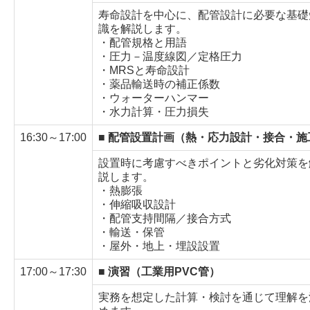
寿命設計を中心に、配管設計に必要な基礎
識を解説します。
・配管規格と用語
・圧力－温度線図／定格圧力
・MRSと寿命設計
・薬品輸送時の補正係数
・ウォーターハンマー
・水力計算・圧力損失
16:30～17:00
■ 配管設置計画（熱・応力設計・接合・施
設置時に考慮すべきポイントと劣化対策を
説します。
・熱膨張
・伸縮吸収設計
・配管支持間隔／接合方式
・輸送・保管
・屋外・地上・埋設設置
17:00～17:30
■ 演習（工業用PVC管）
実務を想定した計算・検討を通じて理解を