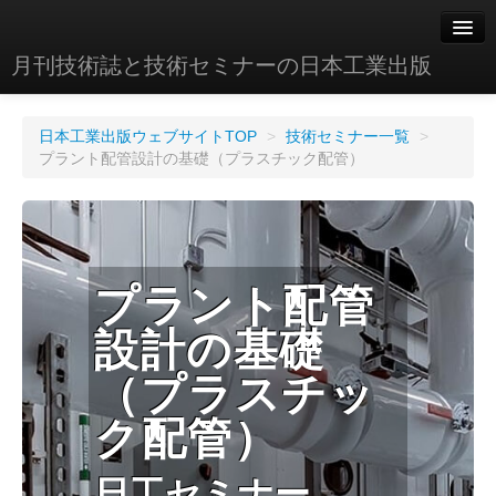
月刊技術誌と技術セミナーの日本工業出版
このページのトップ
日本工業出版ウェブサイトTOP
>
技術セミナー一覧
>
講座内容
プラント配管設計の基礎（プラスチック配管）
詳細・問い合わせ先
申込方法
プラント配管
設計の基礎
（プラスチッ
ク配管）
日工セミナー