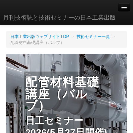
月刊技術誌と技術セミナーの日本工業出版
このページのトップ
日本工業出版ウェブサイトTOP
>
技術セミナー一覧
>
講座内容
配管材料基礎講座（バルブ）
詳細・問い合わせ先
申込方法
配管材料基礎
講座（バル
ブ）
日工セミナー
2026(5月27日開催)