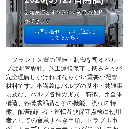
会場受講とオンライン受講の選択
ができます
お問い合せ／お申し込みは
こちらから »
プラント装置の運転・制御を司るバル
ブは配管設計、施工運転保守に携る方々が
完全理解しなければならない重要な配管
材料です。本講義はバルブの基本・共通事
項及び、バルブ各種の形式、特徴、弁全体
構造、各構成部品とその機能、流れの特
徴、配管設計者・運転及び保守点検に使用
者としての留意すべき事項、トラブル事
例、トラブルシューティングについてわ