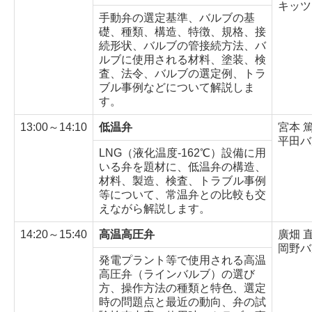
キッツ
手動弁の選定基準、バルブの基
礎、種類、構造、特徴、規格、接
続形状、バルブの管接続方法、バ
ルブに使用される材料、塗装、検
査、法令、バルブの選定例、トラ
ブル事例などについて解説しま
す。
13:00～14:10
低温弁
宮本 
平田バ
LNG（液化温度-162℃）設備に用
いる弁を題材に、低温弁の構造、
材料、製造、検査、トラブル事例
等について、常温弁との比較も交
えながら解説します。
14:20～15:40
高温高圧弁
廣畑 
岡野バ
発電プラント等で使用される高温
高圧弁（ラインバルブ）の選び
方、操作方法の種類と特色、選定
時の問題点と最近の動向、弁の試