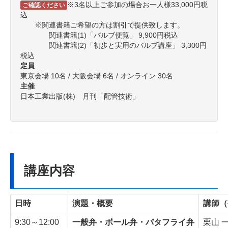
※3名以上ご参加の場合お一人様33,000円税
ご確認ください
込
※関連書籍ご希望の方は割引で提供致します。
関連書籍(1)「バルブ便覧」 9,900円税込
関連書籍(2)「初歩と実用のバルブ講座」 3,300円
税込
定員
東京会場 10名 / 大阪会場 6名 / オンライン 30名
主催
日本工業出版(株) 月刊「配管技術」
講座内容
日時
演題・概要
講師（
9:30～12:00
一般弁・ボール弁・バタフライ弁
栗山 